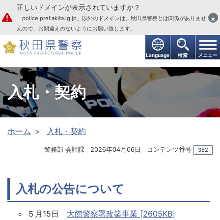
正しいドメインが表示されていますか？
本文へ
×
「police.pref.akita.lg.jp」以外のドメインは、秋田県警察とは関係がありませ
んので、お間違えのないようにお願い致します。
Language
検索
メニュー
入札・契約
ホーム
入札・契約
警務部 会計課
2026年04月06日
コンテンツ番号
382
入札の公告について
５月15日
大館警察署改築事業 [2605KB]