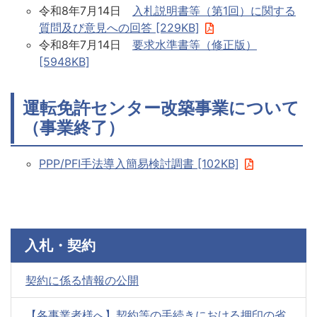
令和8年7月14日
入札説明書等（第1回）に関する
質問及び意見への回答 [229KB]
令和8年7月14日
要求水準書等（修正版）
[5948KB]
運転免許センター改築事業について
（事業終了）
PPP/PFI手法導入簡易検討調書 [102KB]
入札・契約
契約に係る情報の公開
【各事業者様へ】契約等の手続きにおける押印の省