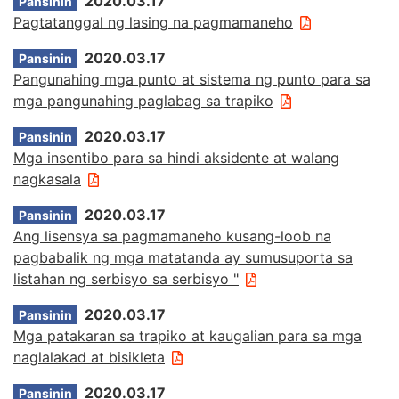
2020.03.17
Pansinin
Pagtatanggal ng lasing na pagmamaneho
2020.03.17
Pansinin
Pangunahing mga punto at sistema ng punto para sa
mga pangunahing paglabag sa trapiko
2020.03.17
Pansinin
Mga insentibo para sa hindi aksidente at walang
nagkasala
2020.03.17
Pansinin
Ang lisensya sa pagmamaneho kusang-loob na
pagbabalik ng mga matatanda ay sumusuporta sa
listahan ng serbisyo sa serbisyo "
2020.03.17
Pansinin
Mga patakaran sa trapiko at kaugalian para sa mga
naglalakad at bisikleta
2020.03.17
Pansinin