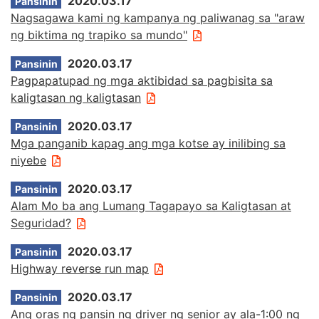
2020.03.17
Pansinin
Nagsagawa kami ng kampanya ng paliwanag sa "araw
ng biktima ng trapiko sa mundo"
2020.03.17
Pansinin
Pagpapatupad ng mga aktibidad sa pagbisita sa
kaligtasan ng kaligtasan
2020.03.17
Pansinin
Mga panganib kapag ang mga kotse ay inilibing sa
niyebe
2020.03.17
Pansinin
Alam Mo ba ang Lumang Tagapayo sa Kaligtasan at
Seguridad?
2020.03.17
Pansinin
Highway reverse run map
2020.03.17
Pansinin
Ang oras ng pansin ng driver ng senior ay ala-1:00 ng