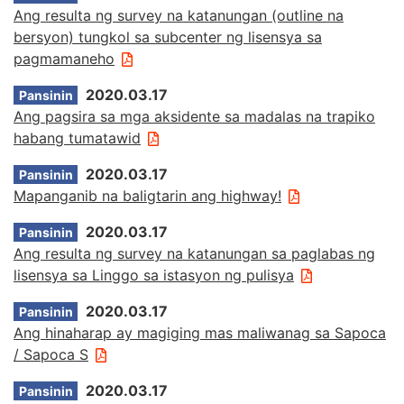
Ang resulta ng survey na katanungan (outline na
bersyon) tungkol sa subcenter ng lisensya sa
pagmamaneho
2020.03.17
Pansinin
Ang pagsira sa mga aksidente sa madalas na trapiko
habang tumatawid
2020.03.17
Pansinin
Mapanganib na baligtarin ang highway!
2020.03.17
Pansinin
Ang resulta ng survey na katanungan sa paglabas ng
lisensya sa Linggo sa istasyon ng pulisya
2020.03.17
Pansinin
Ang hinaharap ay magiging mas maliwanag sa Sapoca
/ Sapoca S
2020.03.17
Pansinin