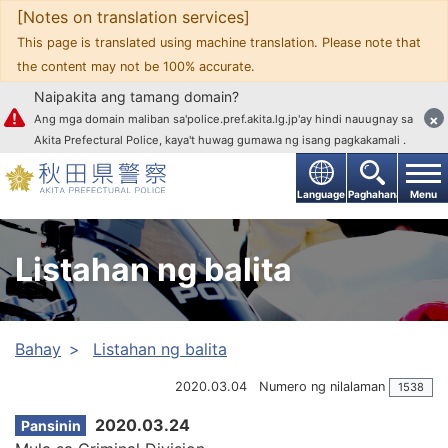
[Notes on translation services]
Upang mag-text
This page is translated using machine translation. Please note that
the content may not be 100% accurate.
Naipakita ang tamang domain?
×
Ang mga domain maliban sa'police.pref.akita.lg.jp'ay hindi nauugnay sa
Akita Prefectural Police, kaya't huwag gumawa ng isang pagkakamali .
Language
Paghahanap
Menu
Listahan ng balita
Bahay
Listahan ng balita
2020.03.04
Numero ng nilalaman
1538
2020.03.24
Pansinin