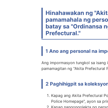
Hinahawakan ng "Akit
pamamahala ng perso
batay sa "Ordinansa 
Prefectural."
1 Ano ang personal na im
Ang impormasyon tungkol sa isang in
pamamagitan ng "Akita Prefectural 
2 Paghihigpit sa koleksyo
Kapag ang Akita Prefectural P
Police Homepage", ayon sa pri
Kapag nangongolekta ng perso