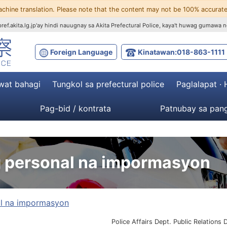
achine translation. Please note that the content may not be 100% accurate
ef.akita.lg.jp'ay hindi nauugnay sa Akita Prefectural Police, kaya't huwag gumawa n
Foreign Language
Kinatawan:018-863-1111
wat bahagi
Tungkol sa prefectural police
Paglalapat ·
Pag-bid / kontrata
Patnubay sa pang
 personal na impormasyon
l na impormasyon
Police Affairs Dept. Public Relations D