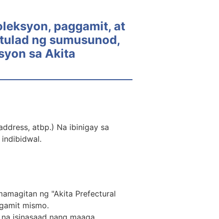
leksyon, paggamit, at
tulad ng sumusunod,
syon sa Akita
ddress, atbp.) Na ibinigay sa
indibidwal.
amagitan ng "Akita Prefectural
agamit mismo.
 na isinasaad nang maaga.