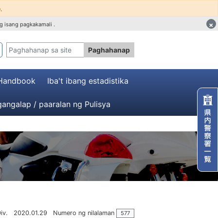
.
×
g isang pagkakamali .
Paghahanap
 Handbook
Iba't ibang estadistika
angalap / paaralan ng Pulisya
iv.
2020.01.29
Numero ng nilalaman
577