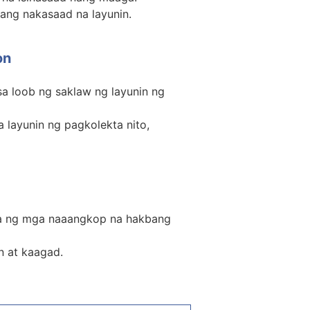
ang nakasaad na layunin.
on
sa loob ng saklaw ng layunin ng
 layunin ng pagkolekta nito,
a ng mga naaangkop na hakbang
n at kaagad.