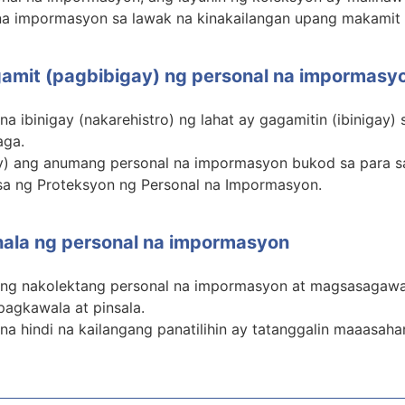
na impormasyon sa lawak na kinakailangan upang makamit 
gamit (pagbibigay) ng personal na impormasy
 ibinigay (nakarehistro) ng lahat ay gagamitin (ibinigay) 
aga.
ay) ang anumang personal na impormasyon bukod sa para sa
nsa ng Proteksyon ng Personal na Impormasyon.
la ng personal na impormasyon
ang nakolektang personal na impormasyon at magsasagaw
agkawala at pinsala.
a hindi na kailangang panatilihin ay tatanggalin maaasaha