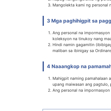
Mangolekta kami ng personal 
3 Mga paghihigpit sa pag
Ang personal na impormasyon na
koleksyon na tinukoy nang ma
Hindi namin gagamitin (ibibig
maliban sa ibinigay sa Ordina
4 Naaangkop na pamamaha
Mahigpit naming pamahalaan 
upang maiwasan ang pagtulo, p
Ang personal na impormasyon n