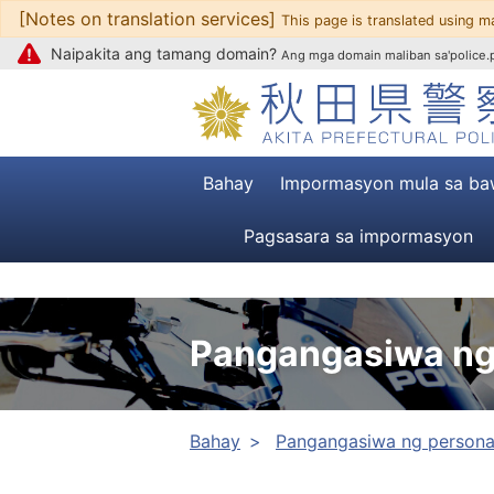
[Notes on translation services]
Upang mag-text
This page is translated using m
Naipakita ang tamang domain?
Ang mga domain maliban sa'police.pr
Bahay
Impormasyon mula sa ba
Pagsasara sa impormasyon
Pangangasiwa ng
Bahay
Pangangasiwa ng persona