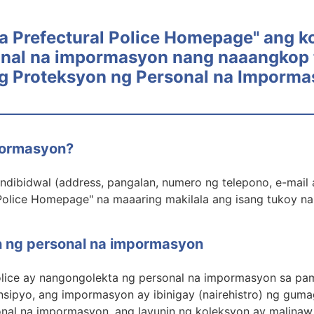
a Prefectural Police Homepage" ang ko
nal na impormasyon nang naaangkop 
ng Proteksyon ng Personal na Imporma
pormasyon?
dibidwal (address, pangalan, numero ng telepono, e-mail a
Police Homepage" na maaaring makilala ang isang tukoy na 
n ng personal na impormasyon
olice ay nangongolekta ng personal na impormasyon sa pam
nsipyo, ang impormasyon ay ibinigay (nairehistro) ng gum
nal na impormasyon, ang layunin ng koleksyon ay malinaw