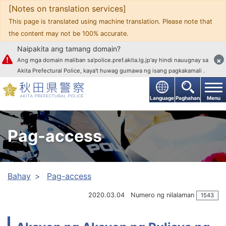
[Notes on translation services]
Upang mag-text
This page is translated using machine translation. Please note that
the content may not be 100% accurate.
Naipakita ang tamang domain?
×
Ang mga domain maliban sa'police.pref.akita.lg.jp'ay hindi nauugnay sa
Akita Prefectural Police, kaya't huwag gumawa ng isang pagkakamali .
Language
Paghahanap
Menu
Pag-access
Bahay
Pag-access
2020.03.04
Numero ng nilalaman
1543