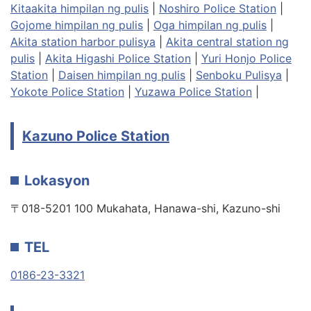
Kitaakita himpilan ng pulis
|
Noshiro Police Station
|
Gojome himpilan ng pulis
|
Oga himpilan ng pulis
|
Akita station harbor pulisya
|
Akita central station ng
pulis
|
Akita Higashi Police Station
|
Yuri Honjo Police
Station
|
Daisen himpilan ng pulis
|
Senboku Pulisya
|
Yokote Police Station
|
Yuzawa Police Station
|
Kazuno Police Station
Lokasyon
〒018-5201 100 Mukahata, Hanawa-shi, Kazuno-shi
TEL
0186-23-3321