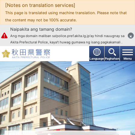
[Notes on translation services]
Upang mag-text
This page is translated using machine translation. Please note that
the content may not be 100% accurate.
Naipakita ang tamang domain?
×
Ang mga domain maliban sa'police.pref.akita.lg.jp'ay hindi nauugnay sa
Akita Prefectural Police, kaya't huwag gumawa ng isang pagkakamali .
Language
Paghahanap
Menu