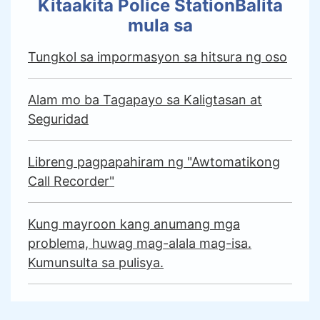
Kitaakita Police StationBalita
mula sa
Tungkol sa impormasyon sa hitsura ng oso
Alam mo ba Tagapayo sa Kaligtasan at
Seguridad
Libreng pagpapahiram ng "Awtomatikong
Call Recorder"
Kung mayroon kang anumang mga
problema, huwag mag-alala mag-isa.
Kumunsulta sa pulisya.