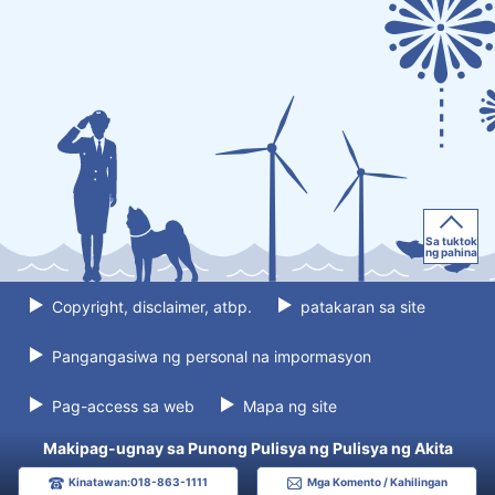
Sa tuktok
ng pahina
Copyright, disclaimer, atbp.
patakaran sa site
Pangangasiwa ng personal na impormasyon
Pag-access sa web
Mapa ng site
Makipag-ugnay sa Punong Pulisya ng Pulisya ng Akita
Kinatawan:018-863-1111
Mga Komento / Kahilingan