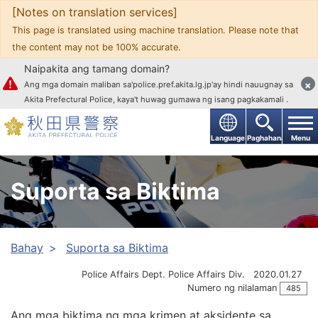
[Notes on translation services]
Upang mag-text
This page is translated using machine translation. Please note that
the content may not be 100% accurate.
Naipakita ang tamang domain?
×
Ang mga domain maliban sa'police.pref.akita.lg.jp'ay hindi nauugnay sa
Akita Prefectural Police, kaya't huwag gumawa ng isang pagkakamali .
Language
Paghahanap
Menu
Suporta sa Biktima
Bahay
Suporta sa Biktima
Police Affairs Dept. Police Affairs Div.
2020.01.27
Numero ng nilalaman
485
Ang mga biktima ng mga krimen at aksidente sa