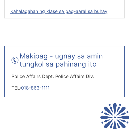
Kahalagahan ng klase sa pag-aaral sa buhay
Makipag - ugnay sa amin
tungkol sa pahinang ito
Police Affairs Dept. Police Affairs Div.
TEL:
018-863-1111