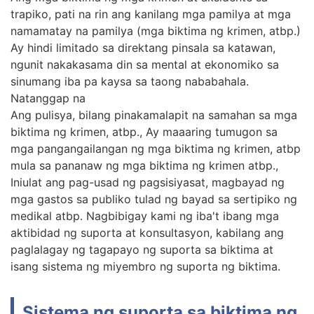
trapiko, pati na rin ang kanilang mga pamilya at mga
namamatay na pamilya (mga biktima ng krimen, atbp.)
Ay hindi limitado sa direktang pinsala sa katawan,
ngunit nakakasama din sa mental at ekonomiko sa
sinumang iba pa kaysa sa taong nababahala.
Natanggap na
Ang pulisya, bilang pinakamalapit na samahan sa mga
biktima ng krimen, atbp., Ay maaaring tumugon sa
mga pangangailangan ng mga biktima ng krimen, atbp
mula sa pananaw ng mga biktima ng krimen atbp.,
Iniulat ang pag-usad ng pagsisiyasat, magbayad ng
mga gastos sa publiko tulad ng bayad sa sertipiko ng
medikal atbp. Nagbibigay kami ng iba't ibang mga
aktibidad ng suporta at konsultasyon, kabilang ang
paglalagay ng tagapayo ng suporta sa biktima at
isang sistema ng miyembro ng suporta ng biktima.
Sistema ng suporta sa biktima ng