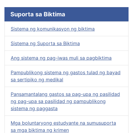
Suporta sa Biktima
Sistema ng komunikasyon ng biktima
Sistema ng Suporta sa Biktima
Ang sistema ng pag-iwas muli sa pagbiktima
Pampublikong sistema ng gastos tulad ng bayad
sa sertipiko ng medikal
Pansamantalang gastos sa pag-upa ng pasilidad
ng pag-upa sa pasilidad ng pampublikong
sistema ng paggasta
Mga boluntaryong estudyante na sumusuporta
sa mga biktima ng krimen