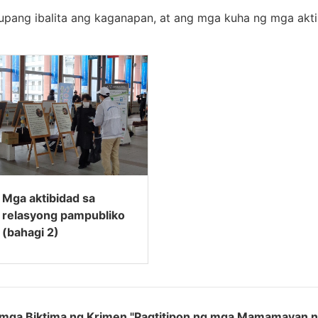
upang ibalita ang kaganapan, at ang mga kuha ng mga akt
Mga aktibidad sa
relasyong pampubliko
(bahagi 2)
mga Biktima ng Krimen "Pagtitipon ng mga Mamamayan n