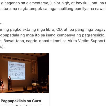
 ginaganap sa elementarya, junior high, at hayskul, pati n
ecture, na nagtatampok sa mga naulilang pamilya na nawal
?~
an ng pagkolekta ng mga libro, CD, at iba pang mga bagay
gpapadala ng mga ito sa isang kumpanya ng pagreresiklo,
. Bawat taon, nagdo-donate kami sa Akita Victim Support
s).
Pagpapakilala sa Guro