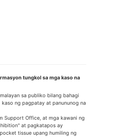
ormasyon tungkol sa mga kaso na
alayan sa publiko bilang bahagi
na kaso ng pagpatay at panununog na
im Support Office, at mga kawani ng
xhibition" at pagkatapos ay
ocket tissue upang humiling ng