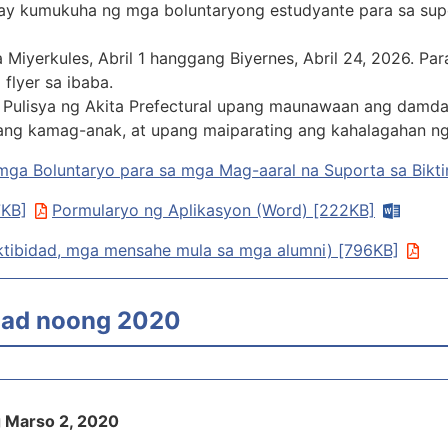
 ay kumukuha ng mga boluntaryong estudyante para sa sup
iyerkules, Abril 1 hanggang Biyernes, Abril 24, 2026. Par
 flyer sa ibaba.
Pulisya ng Akita Prefectural upang maunawaan ang damda
lang kamag-anak, at upang maiparating ang kahalagahan n
mga Boluntaryo para sa mga Mag-aaral na Suporta sa Bikt
7KB]
Pormularyo ng Aplikasyon (Word) [222KB]
aktibidad, mga mensahe mula sa mga alumni) [796KB]
dad noong 2020
 Marso 2, 2020