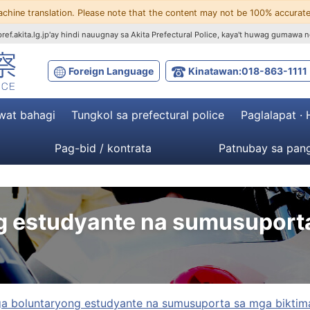
achine translation. Please note that the content may not be 100% accurate
ef.akita.lg.jp'ay hindi nauugnay sa Akita Prefectural Police, kaya't huwag gumawa n
Foreign Language
Kinatawan:018-863-1111
wat bahagi
Tungkol sa prefectural police
Paglalapat ·
Pag-bid / kontrata
Patnubay sa pang
 estudyante na sumusuporta
a boluntaryong estudyante na sumusuporta sa mga biktim