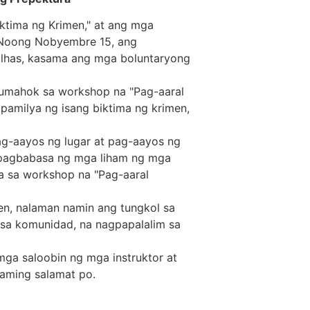
ktima ng Krimen," at ang mga
. Noong Nobyembre 15, ang
ilhas, kasama ang mga boluntaryong
lumahok sa workshop na "Pag-aaral
pamilya ng isang biktima ng krimen,
g-aayos ng lugar at pag-aayos ng
a pagbabasa ng mga liham ng mga
ra sa workshop na "Pag-aaral
en, nalaman namin ang tungkol sa
sa komunidad, na nagpapalalim sa
mga saloobin ng mga instruktor at
aming salamat po.