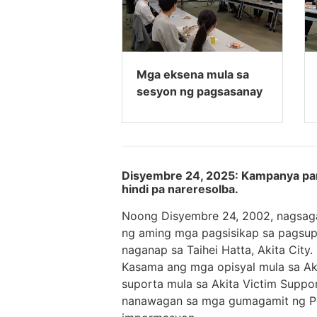
Mga eksena mula sa
sesyon ng pagsasanay
Disyembre 24, 2025: Kampanya par
hindi pa nareresolba.
Noong Disyembre 24, 2002, nagsaga
ng aming mga pagsisikap sa pagsupo
naganap sa Taihei Hatta, Akita City.
Kasama ang mga opisyal mula sa Aki
suporta mula sa Akita Victim Suppor
nanawagan sa mga gumagamit ng Po