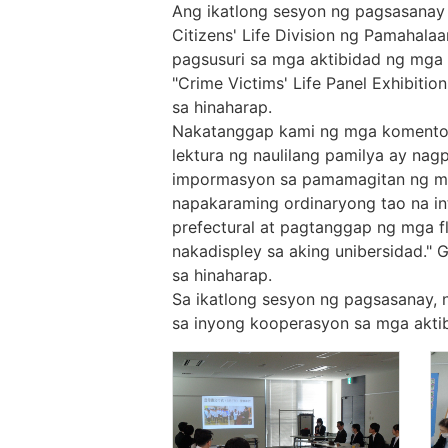
Ang ikatlong sesyon ng pagsasanay 
Citizens' Life Division ng Pamahala
pagsusuri sa mga aktibidad ng mga 
"Crime Victims' Life Panel Exhibiti
sa hinaharap.
Nakatanggap kami ng mga komento at
lektura ng naulilang pamilya ay na
impormasyon sa pamamagitan ng mga 
napakaraming ordinaryong tao na int
prefectural at pagtanggap ng mga fl
nakadispley sa aking unibersidad."
sa hinaharap.
Sa ikatlong sesyon ng pagsasanay, 
sa inyong kooperasyon sa mga aktib