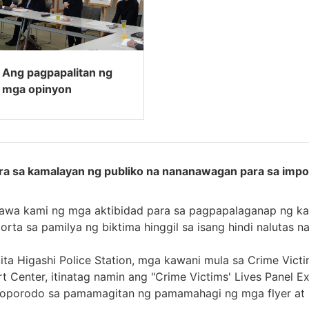
Ang pagpapalitan ng
mga opinyon
a sa kamalayan ng publiko na nananawagan para sa imp
wa kami ng mga aktibidad para sa pagpapalaganap ng kam
rta sa pamilya ng biktima hinggil sa isang hindi nalutas 
ta Higashi Police Station, mga kawani mula sa Crime Vict
t Center, itinatag namin ang "Crime Victims' Lives Panel E
porodo sa pamamagitan ng pamamahagi ng mga flyer at p