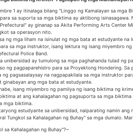
re 1 ay itinalaga bilang "Linggo ng Kamalayan sa mga Bi
para sa suporta sa mga biktima ay aktibong isinasagawa
refectural" ay ginanap sa Akita Performing Arts Center M
gkot sa operasyon nito.
 ng mga liham na isinulat ng mga bata at estudyante na 
ra sa mga instruktor, isang lektura ng isang miyembro ng 
efectural Police Band.
a unibersidad ay tumulong sa mga paghahanda tulad ng pa
ikaso ng pagpaparehistro para sa Proyektong Hondering. S
la ng pagsasalaysay na nagpapakilala sa mga instruktor pa
t ginabayan ang mga bata at estudyante.
anabe, isang miyembro ng pamilya ng isang biktima ng krim
ktima at ang kahalagahan ng pagsuporta sa mga biktima 
a mga biktima.
aryong estudyante sa unibersidad, naiparating namin ang 
ral Tungkol sa Kahalagahan ng Buhay" sa mga dumalo. Mar
ol sa Kahalagahan ng Buhay"?~