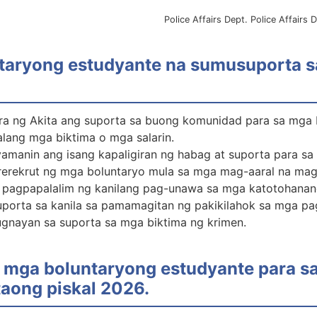
Police Affairs Dept. Police Affairs D
taryong estudyante na sumusuporta s
ura ng Akita ang suporta sa buong komunidad para sa mga 
lang mga biktima o mga salarin.
yamanin ang isang kapaligiran ng habag at suporta para s
rekrut ng mga boluntaryo mula sa mga mag-aaral na magig
g pagpapalalim ng kanilang pag-unawa sa mga katotohanan
porta sa kanila sa pamamagitan ng pakikilahok sa mga pa
gnayan sa suporta sa mga biktima ng krimen.
g mga boluntaryong estudyante para s
taong piskal 2026.