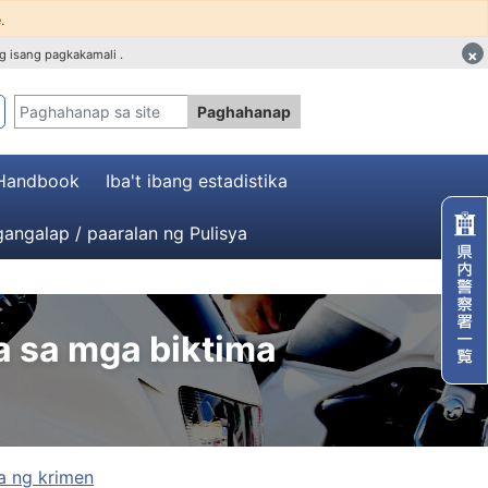
.
×
g isang pagkakamali .
Paghahanap
 Handbook
Iba't ibang estadistika
angalap / paaralan ng Pulisya
 sa mga biktima
a ng krimen