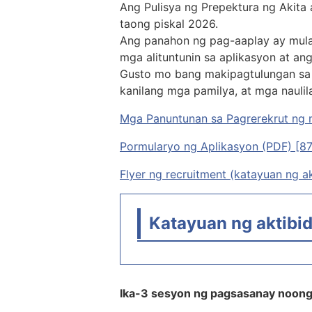
Ang Pulisya ng Prepektura ng Akita
taong piskal 2026.
Ang panahon ng pag-aaplay ay mula M
mga alituntunin sa aplikasyon at ang
Gusto mo bang makipagtulungan sa 
kanilang mga pamilya, at mga nauli
Mga Panuntunan sa Pagrerekrut ng 
Pormularyo ng Aplikasyon (PDF) [8
Flyer ng recruitment (katayuan ng 
Katayuan ng aktibi
Ika-3 sesyon ng pagsasanay noong