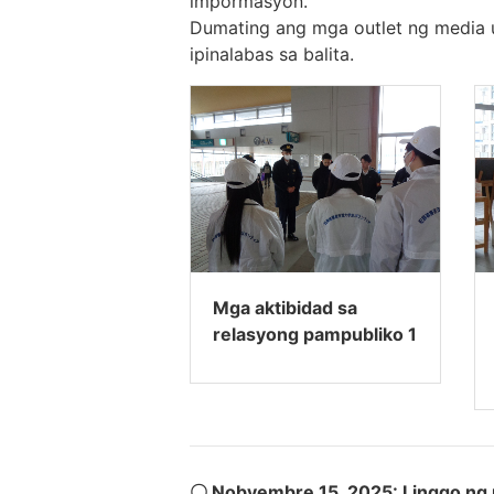
impormasyon.
Dumating ang mga outlet ng media 
ipinalabas sa balita.
Mga aktibidad sa
relasyong pampubliko 1
〇 Nobyembre 15, 2025: Linggo ng 