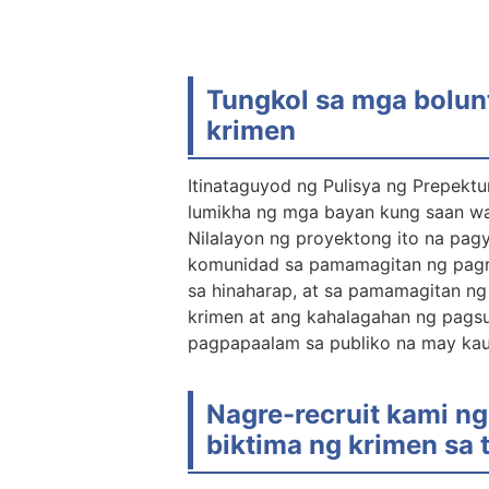
Tungkol sa mga bolun
krimen
Itinataguyod ng Pulisya ng Prepekt
lumikha ng mga bayan kung saan wa
Nilalayon ng proyektong ito na pag
komunidad sa pamamagitan ng pagre
sa hinaharap, at sa pamamagitan n
krimen at ang kahalagahan ng pagsu
pagpapaalam sa publiko na may kau
Nagre-recruit kami n
biktima ng krimen sa 