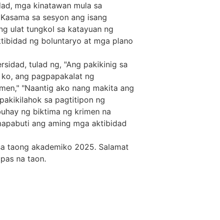
dad, mga kinatawan mula sa
r. Kasama sa sesyon ang isang
ng ulat tungkol sa katayuan ng
ktibidad ng boluntaryo at mga plano
idad, tulad ng, "Ang pakikinig sa
y ko, ang pagpapakalat ng
men," "Naantig ako nang makita ang
pakikilahok sa pagtitipon ng
 buhay ng biktima ng krimen na
mapabuti ang aming mga aktibidad
 sa taong akademiko 2025. Salamat
pas na taon.