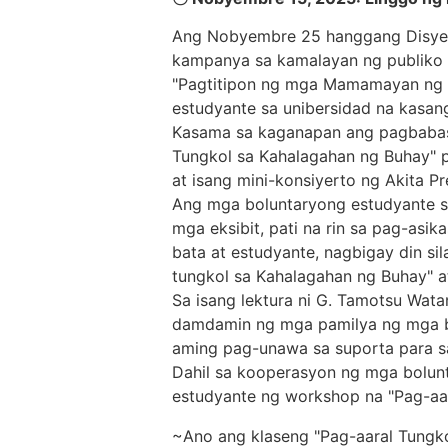
Ang Nobyembre 25 hanggang Disyemb
kampanya sa kamalayan ng publiko 
"Pagtitipon ng mga Mamamayan ng P
estudyante sa unibersidad na kasan
Kasama sa kaganapan ang pagbabasa
Tungkol sa Kahalagahan ng Buhay" pa
at isang mini-konsiyerto ng Akita Pr
Ang mga boluntaryong estudyante s
mga eksibit, pati na rin sa pag-as
bata at estudyante, nagbigay din si
tungkol sa Kahalagahan ng Buhay" a
Sa isang lektura ni G. Tamotsu Wat
damdamin ng mga pamilya ng mga bi
aming pag-unawa sa suporta para s
Dahil sa kooperasyon ng mga bolunt
estudyante ng workshop na "Pag-aa
~Ano ang klaseng "Pag-aaral Tungk