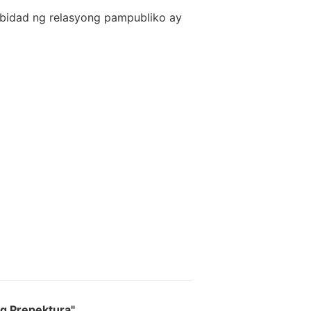
ibidad ng relasyong pampubliko ay
g Prepektura"