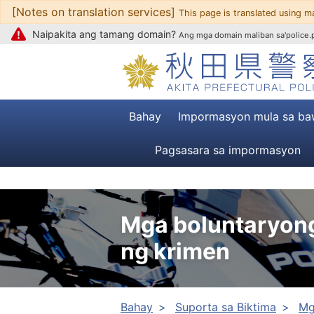
[Notes on translation services]
Upang mag-text
This page is translated using m
Naipakita ang tamang domain?
Ang mga domain maliban sa'police.pr
Bahay
Impormasyon mula sa ba
Pagsasara sa impormasyon
Mga boluntaryong
ng krimen
Bahay
Suporta sa Biktima
Mg