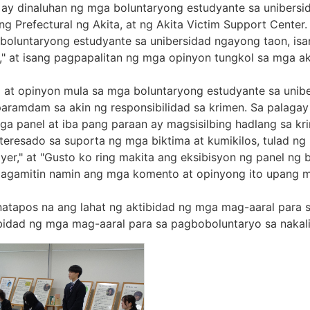
ay dinaluhan ng mga boluntaryong estudyante sa unibersi
ang Prefectural ng Akita, at ng Akita Victim Support Cente
boluntaryong estudyante sa unibersidad ngayong taon, isa
on," at isang pagpapalitan ng mga opinyon tungkol sa mga a
 opinyon mula sa mga boluntaryong estudyante sa unibers
gparamdam sa akin ng responsibilidad sa krimen. Sa palaga
panel at iba pang paraan ay magsisilbing hadlang sa kri
eresado sa suporta ng mga biktima at kumikilos, tulad ng 
yer," at "Gusto ko ring makita ang eksibisyon ng panel ng
 Gagamitin namin ang mga komento at opinyong ito upang 
natapos na ang lahat ng aktibidad ng mga mag-aaral para
idad ng mga mag-aaral para sa pagboboluntaryo sa nakali