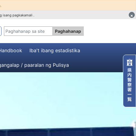
.
×
g isang pagkakamali .
Paghahanap
 Handbook
Iba't ibang estadistika
angalap / paaralan ng Pulisya