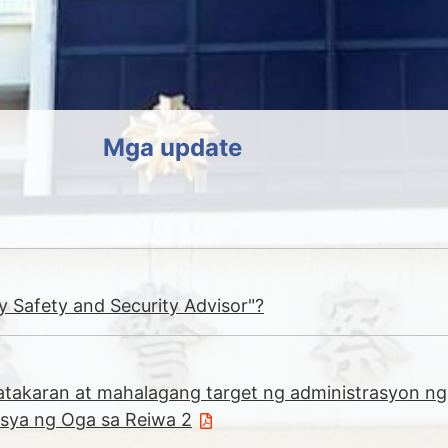
ation
Mga update
y Safety and Security Advisor"?
takaran at mahalagang target ng administrasyon ng
isya ng Oga sa Reiwa 2