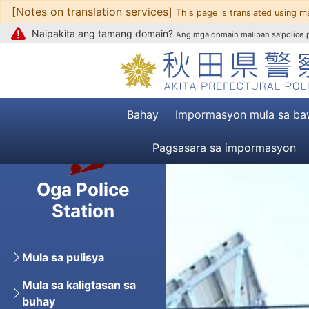
[Notes on translation services]
Upang mag-text
This page is translated using m
Naipakita ang tamang domain?
Ang mga domain maliban sa'police.pr
Bahay
Impormasyon mula sa ba
Pagsasara sa impormasyon
Oga Police
Station
Mula sa pulisya
Mula sa kaligtasan sa
buhay