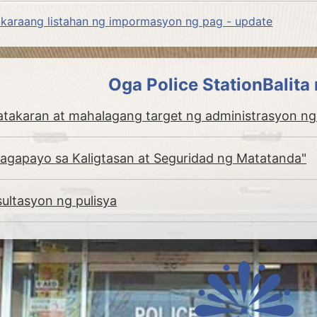
akaraang listahan ng impormasyon ng pag - update
Oga Police StationBalita
takaran at mahalagang target ng administrasyon ng 
agapayo sa Kaligtasan at Seguridad ng Matatanda"
sultasyon ng pulisya