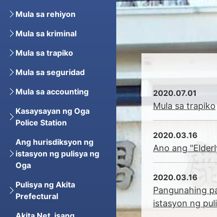
Mula sa rehiyon
Mula sa kriminal
Mula sa trapiko
Oga Police St
Mula sa seguridad
Mula sa accounting
2020.07.01
Mula sa trapiko
Kasaysayan ng Oga
Police Station
2020.03.16
Ang hurisdiksyon ng
Ano ang "Elderl
istasyon ng pulisya ng
Oga
2020.03.16
Pulisya ng Akita
Pangunahing pa
Prefectural
istasyon ng pul
Akita Net, isang