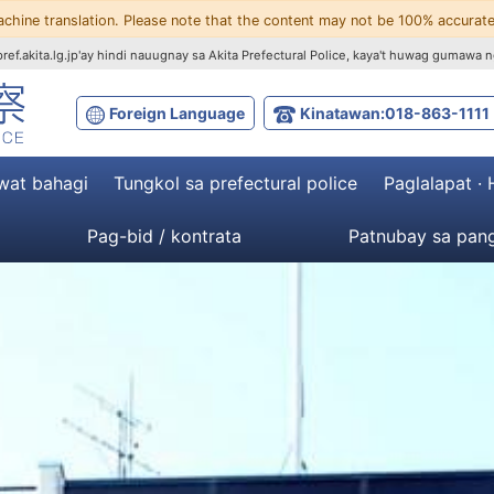
achine translation. Please note that the content may not be 100% accurate
ef.akita.lg.jp'ay hindi nauugnay sa Akita Prefectural Police, kaya't huwag gumawa n
Foreign Language
Kinatawan:018-863-1111
wat bahagi
Tungkol sa prefectural police
Paglalapat ·
Pag-bid / kontrata
Patnubay sa pang