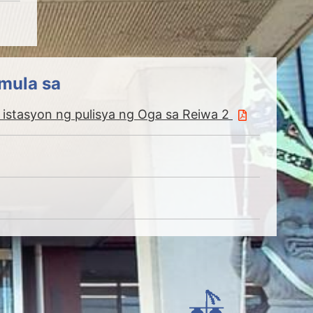
 mula sa
istasyon ng pulisya ng Oga sa Reiwa 2