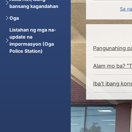
bansang kagandahan
Sa n
Oga
Listahan ng mga na-
update na
impormasyon (Oga
Pangunahing pa
Police Station)
Alam mo ba? "T
Iba't ibang kon