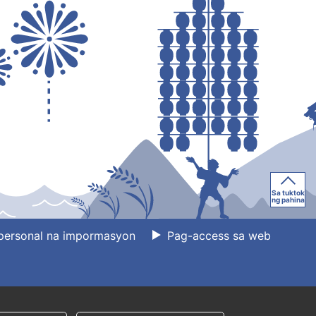
Sa tuktok
ng pahina
personal na impormasyon
Pag-access sa web