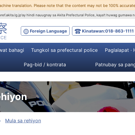
achine translation. Please note that the content may not be 100% accurate
ef.akita.lg.jp'ay hindi nauugnay sa Akita Prefectural Police, kaya't huwag gumawa n
Foreign Language
Kinatawan:018-863-1111
wat bahagi
Tungkol sa prefectural police
Paglalapat ·
Pag-bid / kontrata
Patnubay sa pang
ehiyon
Mula sa rehiyon