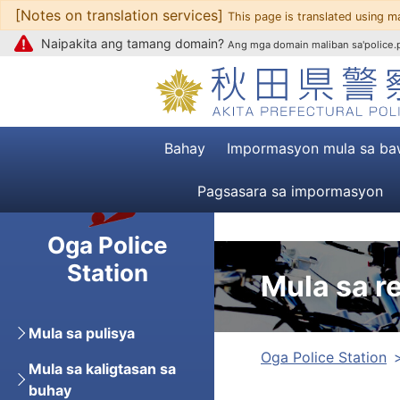
[Notes on translation services]
Upang mag-text
This page is translated using m
Naipakita ang tamang domain?
Ang mga domain maliban sa'police.pr
Bahay
Impormasyon mula sa ba
Pagsasara sa impormasyon
Oga Police
Station
Mula sa r
Mula sa pulisya
Oga Police Station
Mula sa kaligtasan sa
buhay