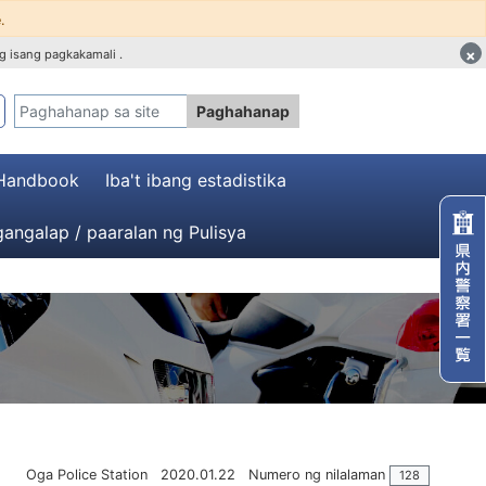
.
×
g isang pagkakamali .
Paghahanap
 Handbook
Iba't ibang estadistika
angalap / paaralan ng Pulisya
Oga Police Station
2020.01.22
Numero ng nilalaman
128