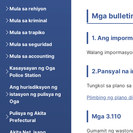
Mula sa rehiyon
Mga bulleti
Mula sa kriminal
Mula sa trapiko
1. Ang imporm
Mula sa seguridad
Walang impormasyo
Mula sa accounting
Kasaysayan ng Oga
2.Pansyal na
Police Station
Tungkol sa plano sa
Ang hurisdiksyon ng
istasyon ng pulisya ng
Plimbing ng plano di
Oga
Pulisya ng Akita
Mga 3.110
Prefectural
Gumamit ng waston
Akita Net, isang