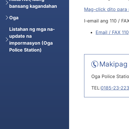
bansang kagandahan
Mag-click dito para
Oga
I-email ang 110 / FA
Listahan ng mga na-
Email / FAX 110
update na
impormasyon (Oga
Police Station)
Makipag 
Oga Police Stati
TEL:
0185-23-22