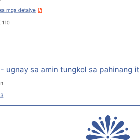
 sa mga detalye
X 110
- ugnay sa amin tungkol sa pahinang i
on
33