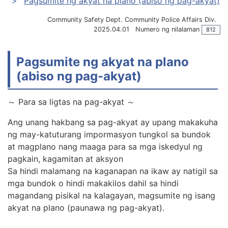
Pagsumite ng akyat na plano (abiso ng pag-akyat)
Community Safety Dept. Community Police Affairs Div.
2025.04.01
Numero ng nilalaman
812
Pagsumite ng akyat na plano
(abiso ng pag-akyat)
～ Para sa ligtas na pag-akyat ～
Ang unang hakbang sa pag-akyat ay upang makakuha
ng may-katuturang impormasyon tungkol sa bundok
at magplano nang maaga para sa mga iskedyul ng
pagkain, kagamitan at aksyon
Sa hindi malamang na kaganapan na ikaw ay natigil sa
mga bundok o hindi makakilos dahil sa hindi
magandang pisikal na kalagayan, magsumite ng isang
akyat na plano (paunawa ng pag-akyat).