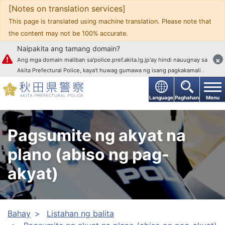
[Notes on translation services]
Upang mag-text
This page is translated using machine translation. Please note that
the content may not be 100% accurate.
Naipakita ang tamang domain?
×
Ang mga domain maliban sa'police.pref.akita.lg.jp'ay hindi nauugnay sa
Akita Prefectural Police, kaya't huwag gumawa ng isang pagkakamali .
Language
Paghahanap
Menu
Pagsumite ng akyat na
plano (abiso ng pag-
akyat)
Bahay
Listahan ng balita