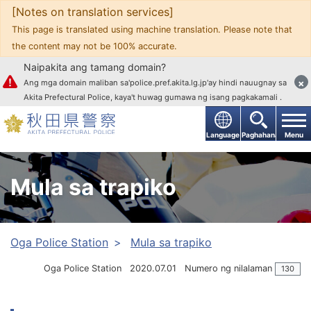
[Notes on translation services]
Upang mag-text
This page is translated using machine translation. Please note that
the content may not be 100% accurate.
Naipakita ang tamang domain?
×
Ang mga domain maliban sa'police.pref.akita.lg.jp'ay hindi nauugnay sa
Akita Prefectural Police, kaya't huwag gumawa ng isang pagkakamali .
Language
Paghahanap
Menu
Mula sa trapiko
Oga Police Station
Mula sa trapiko
Oga Police Station
2020.07.01
Numero ng nilalaman
130