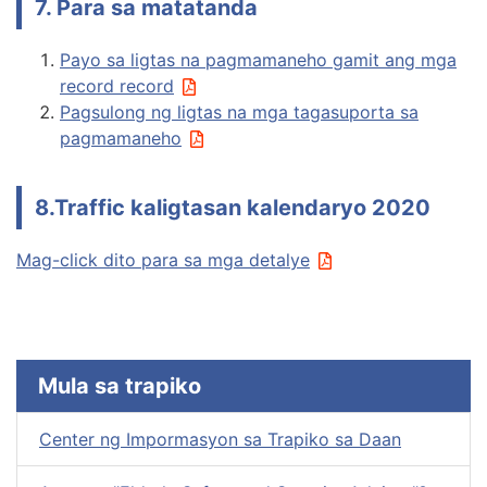
7. Para sa matatanda
Payo sa ligtas na pagmamaneho gamit ang mga
record record
Pagsulong ng ligtas na mga tagasuporta sa
pagmamaneho
8.Traffic kaligtasan kalendaryo 2020
Mag-click dito para sa mga detalye
Mula sa trapiko
Center ng Impormasyon sa Trapiko sa Daan