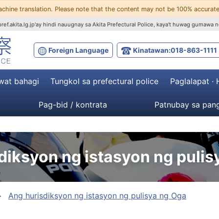
achine translation. Please note that the content may not be 100% accurate
ef.akita.lg.jp'ay hindi nauugnay sa Akita Prefectural Police, kaya't huwag gumawa n
Foreign Language
Kinatawan:018-863-1111
wat bahagi
Tungkol sa prefectural police
Paglalapat ·
Pag-bid / kontrata
Patnubay sa pang
diksyon ng istasyon ng pulis
Ang hurisdiksyon ng istasyon ng pulisya ng Oga