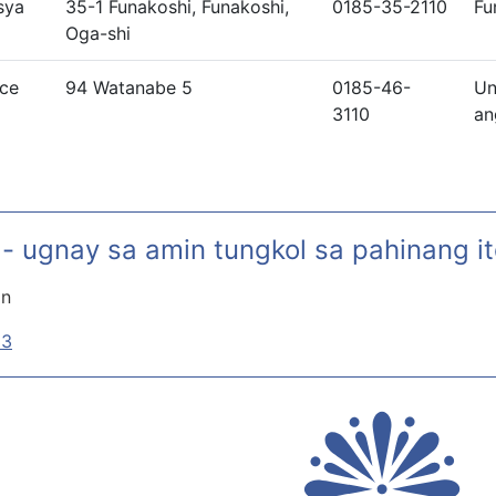
sya
35-1 Funakoshi, Funakoshi,
0185-35-2110
Fu
Oga-shi
ice
94 Watanabe 5
0185-46-
Un
3110
an
- ugnay sa amin tungkol sa pahinang i
on
33