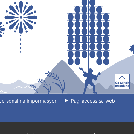
Sa tuktok
ng pahina
personal na impormasyon
Pag-access sa web