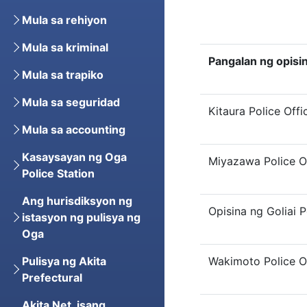
Mula sa rehiyon
Mula sa kriminal
Pangalan ng opisi
Mula sa trapiko
Mula sa seguridad
Kitaura Police Offi
Mula sa accounting
Kasaysayan ng Oga
Miyazawa Police O
Police Station
Ang hurisdiksyon ng
Opisina ng Goliai P
istasyon ng pulisya ng
Oga
Wakimoto Police O
Pulisya ng Akita
Prefectural
Akita Net, isang