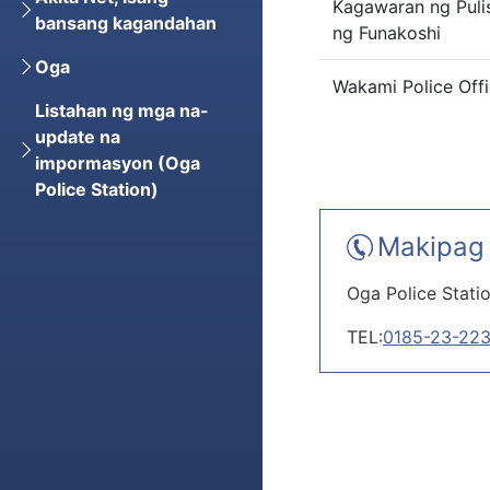
Kagawaran ng Puli
bansang kagandahan
ng Funakoshi
Oga
Wakami Police Off
Listahan ng mga na-
update na
impormasyon (Oga
Police Station)
Makipag 
Oga Police Stati
TEL:
0185-23-22