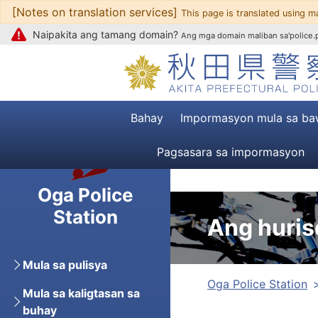
[Notes on translation services]
Upang mag-text
This page is translated using m
Naipakita ang tamang domain?
Ang mga domain maliban sa'police.pr
Bahay
Impormasyon mula sa ba
Pagsasara sa impormasyon
Oga Police
Station
Ang huris
Mula sa pulisya
Oga Police Station
Mula sa kaligtasan sa
buhay