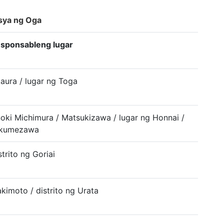
isya ng Oga
sponsableng lugar
taura / lugar ng Toga
oki Michimura / Matsukizawa / lugar ng Honnai /
kumezawa
strito ng Goriai
kimoto / distrito ng Urata