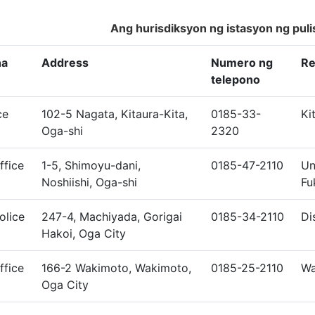
Ang hurisdiksyon ng istasyon ng pul
na
Address
Numero ng
Re
telepono
ce
102-5 Nagata, Kitaura-Kita,
0185-33-
Ki
Oga-shi
2320
ffice
1-5, Shimoyu-dani,
0185-47-2110
Un
Noshiishi, Oga-shi
Fu
olice
247-4, Machiyada, Gorigai
0185-34-2110
Di
Hakoi, Oga City
ffice
166-2 Wakimoto, Wakimoto,
0185-25-2110
Wa
Oga City