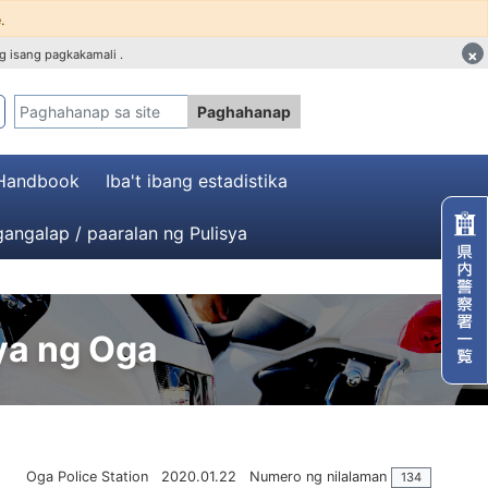
.
×
g isang pagkakamali .
Paghahanap
 Handbook
Iba't ibang estadistika
angalap / paaralan ng Pulisya
ya ng Oga
Oga Police Station
2020.01.22
Numero ng nilalaman
134