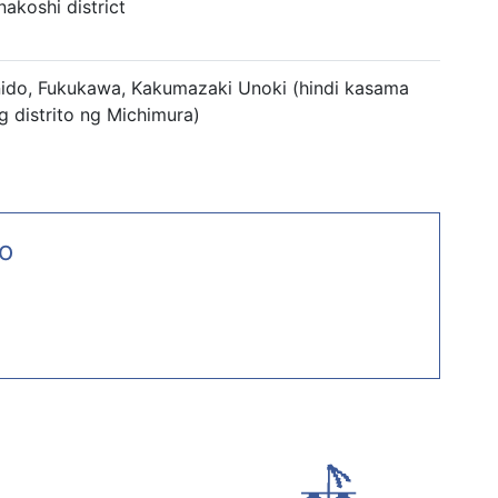
nakoshi district
ido, Fukukawa, Kakumazaki Unoki (hindi kasama
g distrito ng Michimura)
to