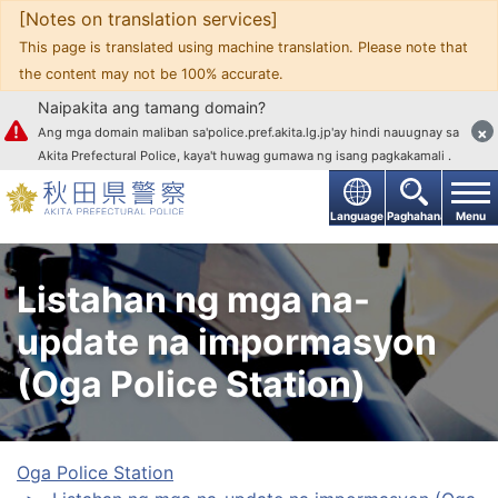
[Notes on translation services]
Upang mag-text
This page is translated using machine translation. Please note that
the content may not be 100% accurate.
Naipakita ang tamang domain?
×
Ang mga domain maliban sa'police.pref.akita.lg.jp'ay hindi nauugnay sa
Akita Prefectural Police, kaya't huwag gumawa ng isang pagkakamali .
Language
Paghahanap
Menu
Listahan ng mga na-
update na impormasyon
(Oga Police Station)
Oga Police Station