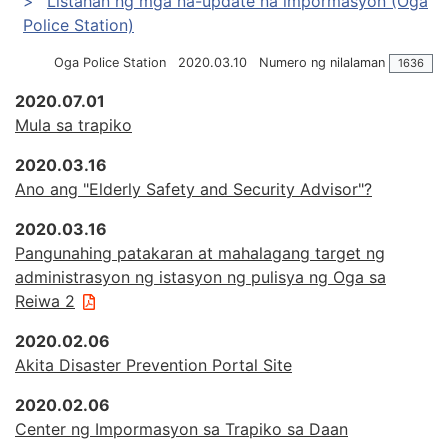
Listahan ng mga na-update na impormasyon (Oga
Police Station)
Oga Police Station
2020.03.10
Numero ng nilalaman
1636
2020.07.01
Mula sa trapiko
2020.03.16
Ano ang "Elderly Safety and Security Advisor"?
2020.03.16
Pangunahing patakaran at mahalagang target ng
administrasyon ng istasyon ng pulisya ng Oga sa
Reiwa 2
2020.02.06
Akita Disaster Prevention Portal Site
2020.02.06
Center ng Impormasyon sa Trapiko sa Daan