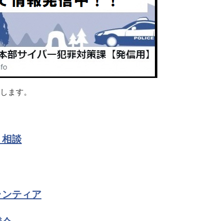
スします。
・相談
ランティア