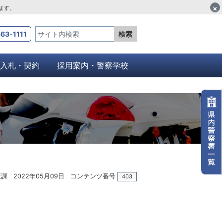
×
します。
63-1111
検索
入札・契約
採用案内・警察学校
策課
2022年05月09日
コンテンツ番号
403