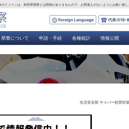
ta.lg.jp」以外のドメインは、秋田県警察とは関係がありませんので、お間違えのないようにお願い致
Foreign Language
代表:018-8
県警について
申請・手続
各種統計
情報公開
生活安全部 サイバー犯罪対