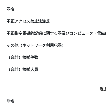
罪名
不正アクセス禁止法違反
不正指令電磁的記録に関する罪及びコンピュータ・電磁的
その他（ネットワーク利用犯罪）
（合計）検挙件数
（合計）検挙人員
過去
罪名