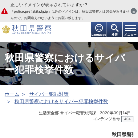
正しいドメインが表示されていますか？
本文へ
×
「police.pref.akita.lg.jp」以外のドメインは、秋田県警察とは関係がありませ
んので、お間違えのないようにお願い致します。
Language
検索
メニュー
秋田県警察におけるサイバ
ー犯罪検挙件数
ホーム
サイバー犯罪対策
秋田県警察におけるサイバー犯罪検挙件数
生活安全部 サイバー犯罪対策課
2020年09月14日
コンテンツ番号
404
秋田県警察