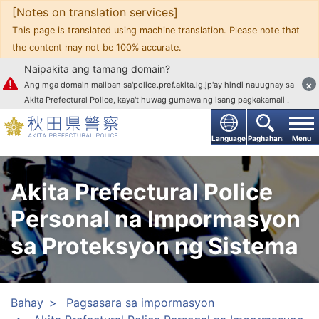
[Notes on translation services]
Upang mag-text
This page is translated using machine translation. Please note that
the content may not be 100% accurate.
Naipakita ang tamang domain?
×
Ang mga domain maliban sa'police.pref.akita.lg.jp'ay hindi nauugnay sa
Akita Prefectural Police, kaya't huwag gumawa ng isang pagkakamali .
Language
Paghahanap
Menu
Akita Prefectural Police
Personal na Impormasyon
sa Proteksyon ng Sistema
Bahay
Pagsasara sa impormasyon