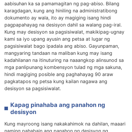
aabisuhan ka sa pamamagitan ng pag-abiso. Bilang
karagdagan, kung ang hiniling na administratibong
dokumento ay wala, ito ay magiging isang hindi
pagpapahayag na desisyon dahil sa walang pag-iral.
Kung may desisyon sa pagsisiwalat, makikipag-ugnay
kami sa iyo upang ayusin ang petsa at lugar ng
pagsisiwalat bago ipadala ang abiso. Gayunpaman,
mangyaring tandaan na maliban kung may isang
kadahilanan na itinuturing na naaangkop alinsunod sa
mga panlipunang kombensyon tulad ng mga sakuna,
hindi magiging posible ang paghahayag 90 araw
pagkatapos ng petsa kung kailan nagawa ang
desisyon sa pagsisiwalat.
Kapag pinahaba ang panahon ng
desisyon
Kung mayroong isang nakakahimok na dahilan, maaari
naming pahabain ang panahon ng desisyon ng