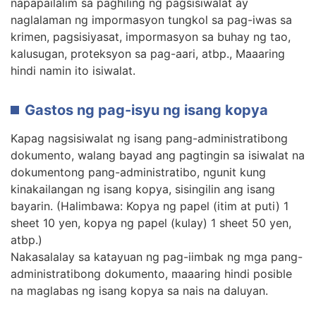
napapailalim sa paghiling ng pagsisiwalat ay
naglalaman ng impormasyon tungkol sa pag-iwas sa
krimen, pagsisiyasat, impormasyon sa buhay ng tao,
kalusugan, proteksyon sa pag-aari, atbp., Maaaring
hindi namin ito isiwalat.
Gastos ng pag-isyu ng isang kopya
Kapag nagsisiwalat ng isang pang-administratibong
dokumento, walang bayad ang pagtingin sa isiwalat na
dokumentong pang-administratibo, ngunit kung
kinakailangan ng isang kopya, sisingilin ang isang
bayarin. (Halimbawa: Kopya ng papel (itim at puti) 1
sheet 10 yen, kopya ng papel (kulay) 1 sheet 50 yen,
atbp.)
Nakasalalay sa katayuan ng pag-iimbak ng mga pang-
administratibong dokumento, maaaring hindi posible
na maglabas ng isang kopya sa nais na daluyan.