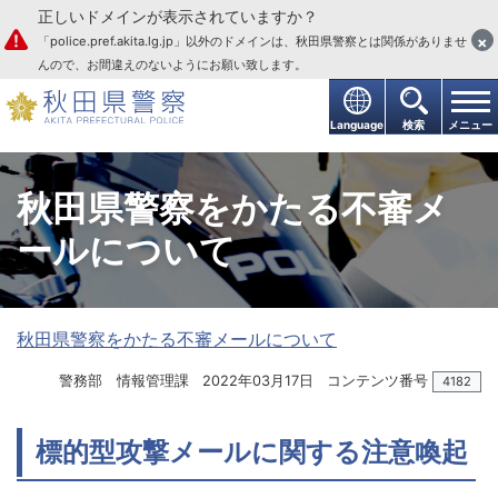
正しいドメインが表示されていますか？
本文へ
×
「police.pref.akita.lg.jp」以外のドメインは、秋田県警察とは関係がありませ
んので、お間違えのないようにお願い致します。
Language
検索
メニュー
秋田県警察をかたる不審メ
ールについて
秋田県警察をかたる不審メールについて
警務部 情報管理課
2022年03月17日
コンテンツ番号
4182
標的型攻撃メールに関する注意喚起