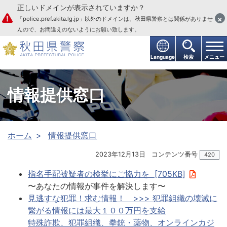
正しいドメインが表示されていますか？
本文へ
×
「police.pref.akita.lg.jp」以外のドメインは、秋田県警察とは関係がありませ
んので、お間違えのないようにお願い致します。
Language
検索
メニュー
情報提供窓口
ホーム
情報提供窓口
2023年12月13日
コンテンツ番号
420
指名手配被疑者の検挙にご協力を [705KB]
〜あなたの情報が事件を解決します〜
見逃すな犯罪！求む情報！ >>> 犯罪組織の壊滅に
繋がる情報には最大１００万円を支給
特殊詐欺、犯罪組織、拳銃・薬物、オンラインカジ