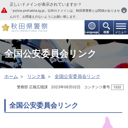
正しいドメインが表示されていますか？
本文へ
×
「police.pref.akita.lg.jp」以外のドメインは、秋田県警察とは関係がありませ
んので、お間違えのないようにお願い致します。
Language
検索
メニュー
全国公安委員会リンク
ホーム
リンク集
全国公安委員会リンク
警務部 広報広聴課
2023年06月02日
コンテンツ番号
1332
全国公安委員会リンク