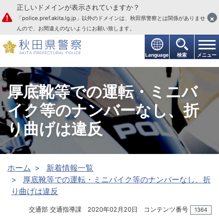
正しいドメインが表示されていますか？
本文へ
×
「police.pref.akita.lg.jp」以外のドメインは、秋田県警察とは関係がありませ
んので、お間違えのないようにお願い致します。
Language
検索
メニュー
厚底靴等での運転・ミニバ
イク等のナンバーなし、折
り曲げは違反
ホーム
新着情報一覧
厚底靴等での運転・ミニバイク等のナンバーなし、折
り曲げは違反
交通部 交通指導課
2020年02月20日
コンテンツ番号
1364