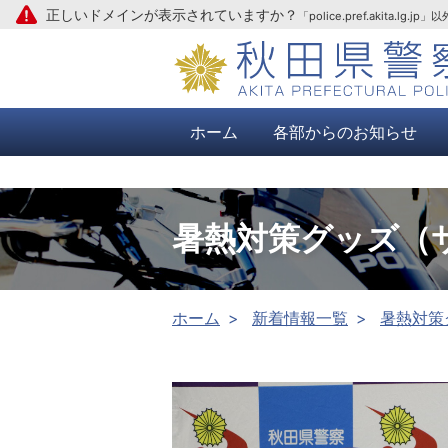
正しいドメインが表示されていますか？
「police.pref.aki
本文へ
ホーム
各部からのお知らせ
暑熱対策グッズ（
ホーム
新着情報一覧
暑熱対策