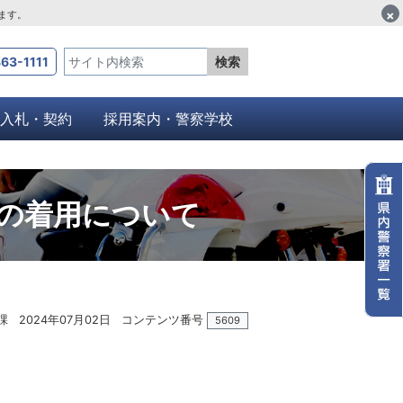
×
します。
63-1111
検索
入札・契約
採用案内・警察学校
の着用について
課
2024年07月02日
コンテンツ番号
5609