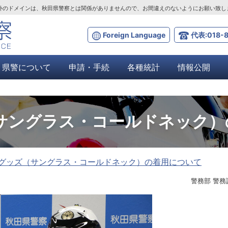
ta.lg.jp」以外のドメインは、秋田県警察とは関係がありませんので、お間違えのないようにお願い致
Foreign Language
代表:018-8
県警について
申請・手続
各種統計
情報公開
サングラス・コールドネック）
グッズ（サングラス・コールドネック）の着用について
警務部 警務