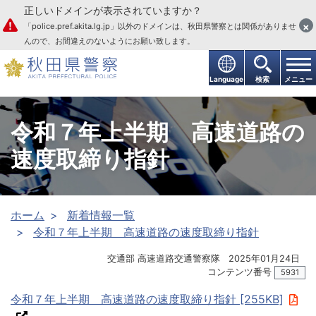
正しいドメインが表示されていますか？
本文へ
×
「police.pref.akita.lg.jp」以外のドメインは、秋田県警察とは関係がありませ
んので、お間違えのないようにお願い致します。
Language
検索
メニュー
令和７年上半期 高速道路の
速度取締り指針
ホーム
新着情報一覧
令和７年上半期 高速道路の速度取締り指針
交通部 高速道路交通警察隊
2025年01月24日
コンテンツ番号
5931
令和７年上半期 高速道路の速度取締り指針 [255KB]