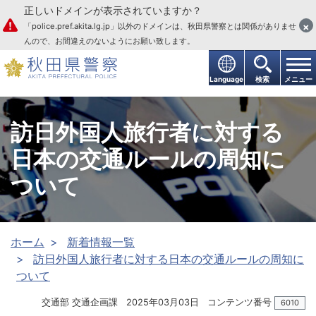
正しいドメインが表示されていますか？
本文へ
×
「police.pref.akita.lg.jp」以外のドメインは、秋田県警察とは関係がありませ
んので、お間違えのないようにお願い致します。
Language
検索
メニュー
訪日外国人旅行者に対する
日本の交通ルールの周知に
ついて
ホーム
新着情報一覧
訪日外国人旅行者に対する日本の交通ルールの周知に
ついて
交通部 交通企画課
2025年03月03日
コンテンツ番号
6010