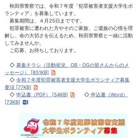
秋田県警察では、令和７年度「犯罪被害者支援大学生ボ
ランティア」を募集しています。
募集期間は、４月25日までです。
犯罪被害に遭われた方やそのご家族、ご遺族の心情を理
解し、命の大切さを伝えるため、秋田県警察と一緒に活動
してみませんか。
ご応募、お待ちしております。
◇
募集チラシ（活動状況、OB・OGの皆さんからのメ
ッセージ） [851KB]
◇
令和７年度犯罪被害者支援大学生ボランティア募集
要項 [77KB]
◇
申込書（PDF） [54KB]
◇
申込書（Word）
[73KB]