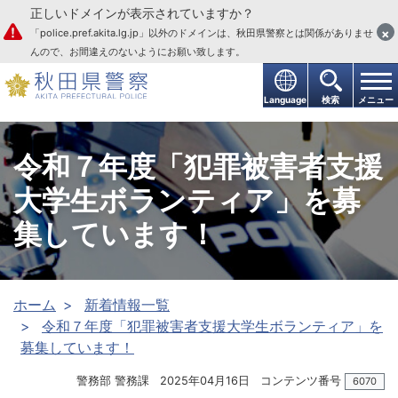
正しいドメインが表示されていますか？
本文へ
×
「police.pref.akita.lg.jp」以外のドメインは、秋田県警察とは関係がありませ
んので、お間違えのないようにお願い致します。
Language
検索
メニュー
令和７年度「犯罪被害者支援
大学生ボランティア」を募
集しています！
ホーム
新着情報一覧
令和７年度「犯罪被害者支援大学生ボランティア」を
募集しています！
警務部 警務課
2025年04月16日
コンテンツ番号
6070