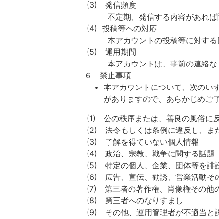
(3) 発信頻度
不定期、発信する内容があれば随
(4) 投稿等への対応
本アカウントの投稿等に対する回
(5) 運用期間
本アカウントは、事前の連絡なく
６ 禁止事項
本アカウントについて、次のい
がありますので、あらかじめご
(1) 公の秩序または、善良の風俗に
(2) 法令もしくは条例に違反し、ま
(3) 了解を得ていない個人情報
(4) 政治、宗教、戦争に関する話題
(5) 特定の個人、企業、団体等を誹
(6) 広告、宣伝、勧誘、営業活動そ
(7) 第三者の著作権、肖像権その他
(8) 第三者へのなりすまし
(9) その他、運用管理者が不適当と