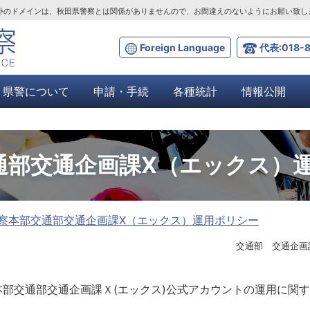
ta.lg.jp」以外のドメインは、秋田県警察とは関係がありませんので、お間違えのないようにお願い致
Foreign Language
代表:018-8
県警について
申請・手続
各種統計
情報公開
通部交通企画課X（エックス）
察本部交通部交通企画課X（エックス）運用ポリシー
交通部 交通企画
部交通部交通企画課Ｘ(エックス)公式アカウントの運用に関