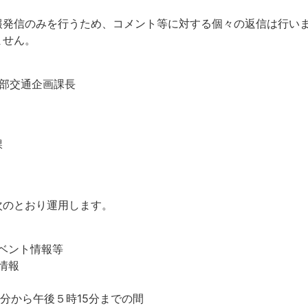
報発信のみを行うため、コメント等に対する個々の返信は行い
ません。
部交通企画課長
課
次のとおり運用します。
ント情報等
情報
から午後５時15分までの間