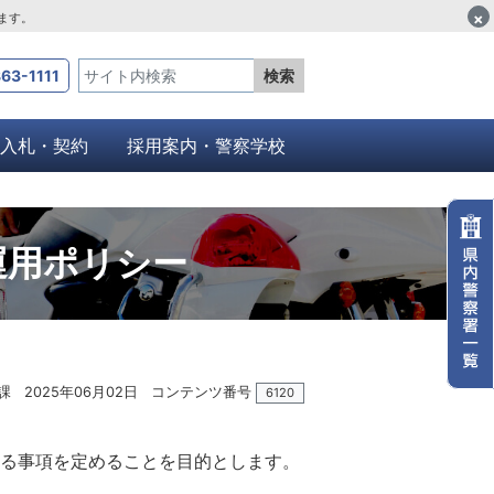
×
します。
63-1111
検索
入札・契約
採用案内・警察学校
運用ポリシー
課
2025年06月02日
コンテンツ番号
6120
する事項を定めることを目的とします。