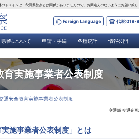
ta.lg.jp」以外のドメインは、秋田県警察とは関係がありませんので、お間違えのないようにお願い致
Foreign Language
代表:018-8
県警について
申請・手続
各種統計
情報公開
教育実施事業者公表制度
交通安全教育実施事業者公表制度
交通部 交通企画
育実施事業者公表制度」とは