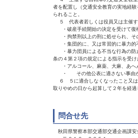
者を配置し（交通安全教育の実地経験
られること。
５ 代表者若しくは役員又は主催す
・破産手続開始の決定を受けて復
・拘禁刑以上の刑に処せられ、その
・集団的に、又は常習的に暴力的不
・暴力団員による不当な行為の防止等
条の４第２項の規定による指示を受け
・アルコール、麻薬、大麻、あへん
・ その他公表に適さない事由が
６ ５に適合しなくなったこと又は
取りやめの日から起算して２年を経過
問合せ先
秋田県警察本部交通部交通企画課安