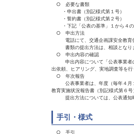
○ 必要な書類
・申出書（別記様式第１号）
・誓約書（別記様式第２号）
・下記「公表の基準」１から４の基
○ 申出方法
電話にて、交通企画課安全教育係（
書類の提出方法は、相談となり
○ 申出内容の確認
申出内容について「公表事業者の基
出依頼、ヒアリング、実地調査等を行
○ 年次報告
公表事業者は、年度（毎年４月１日
教育実施状況報告書（別記様式第６号
提出方法については、公表通知時
手引・様式
○ 手引