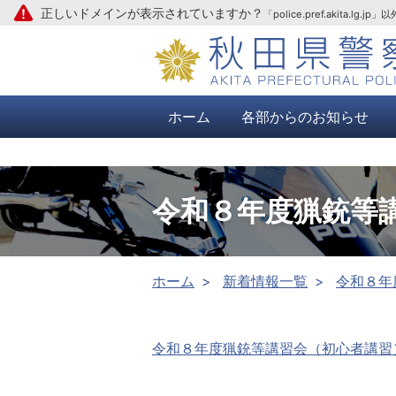
正しいドメインが表示されていますか？
「police.pref.aki
本文へ
ホーム
各部からのお知らせ
令和８年度猟銃等
ホーム
新着情報一覧
令和８年
令和８年度猟銃等講習会（初心者講習）開