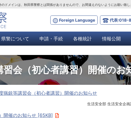
ta.lg.jp」以外のドメインは、秋田県警察とは関係がありませんので、お間違えのないようにお願い致
Foreign Language
代表:018-8
県警について
申請・手続
各種統計
情報公開
講習会（初心者講習）開催のお
度猟銃等講習会（初心者講習）開催のお知らせ
生活安全部 生活安全企画
催のお知らせ [65KB]