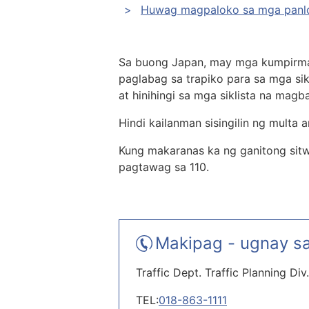
Huwag magpaloko sa mga panlolo
Sa buong Japan, may mga kumpirma
paglabag sa trapiko para sa mga sik
at hinihingi sa mga siklista na ma
Hindi kailanman sisingilin ng multa 
Kung makaranas ka ng ganitong sit
pagtawag sa 110.
Makipag - ugnay sa
Traffic Dept. Traffic Planning Div.
TEL:
018-863-1111