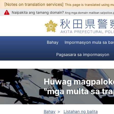
[Notes on translation services]
Upang mag-text
This page is translated using m
Naipakita ang tamang domain?
Ang mga domain maliban sa'police.pr
Bahay
Impormasyon mula sa ba
Pagsasara sa impormasyon
Huwag magpaloko
"mga multa sa trap
Bahay
Listahan ng balita