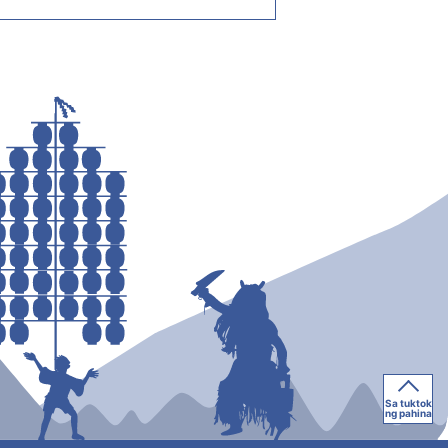
Sa tuktok
ng pahina