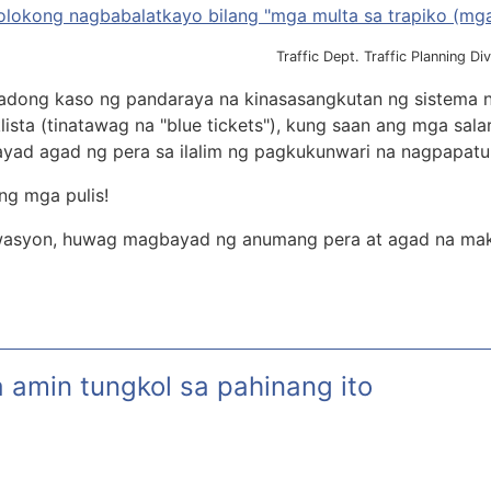
kong nagbabalatkayo bilang "mga multa sa trapiko (mga a
Traffic Dept. Traffic Planning Div
dong kaso ng pandaraya na kinasasangkutan ng sistema n
lista (tinatawag na "blue tickets"), kung saan ang mga sa
gbayad agad ng pera sa ilalim ng pagkukunwari na nagpapat
ang mga pulis!
wasyon, huwag magbayad ng anumang pera at agad na maki
 amin tungkol sa pahinang ito