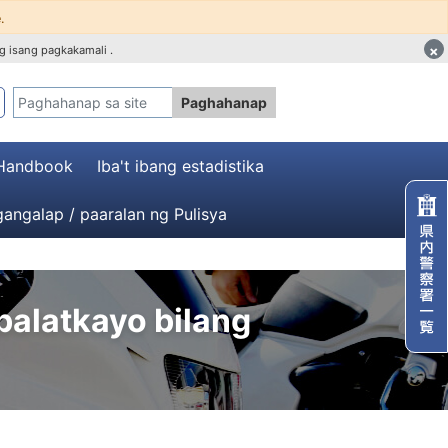
.
×
g isang pagkakamali .
Paghahanap
 Handbook
Iba't ibang estadistika
angalap / paaralan ng Pulisya
alatkayo bilang