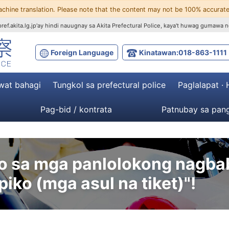
achine translation. Please note that the content may not be 100% accurate
ef.akita.lg.jp'ay hindi nauugnay sa Akita Prefectural Police, kaya't huwag gumawa n
Foreign Language
Kinatawan:018-863-1111
wat bahagi
Tungkol sa prefectural police
Paglalapat ·
Pag-bid / kontrata
Patnubay sa pang
 sa mga panlolokong nagbab
iko (mga asul na tiket)"!