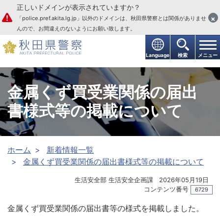
正しいドメインが表示されていますか？
本文へ
×
「police.pref.akita.lg.jp」以外のドメインは、秋田県警察とは関係がありませ
んので、お間違えのないようにお願い致します。
Language
検索
メニュー
金属くず買受業関係の届出
書様式等の掲載について
ホーム
新着情報一覧
金属くず買受業関係の届出書様式等の掲載について
生活安全部 生活安全企画課
2026年05月19日
コンテンツ番号
6729
金属くず買受業関係の届出書等の様式を掲載しました。