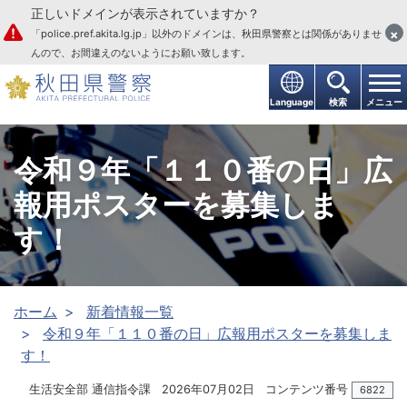
正しいドメインが表示されていますか？
本文へ
×
「police.pref.akita.lg.jp」以外のドメインは、秋田県警察とは関係がありませ
んので、お間違えのないようにお願い致します。
Language
検索
メニュー
令和９年「１１０番の日」広
報用ポスターを募集しま
す！
ホーム
新着情報一覧
令和９年「１１０番の日」広報用ポスターを募集しま
す！
生活安全部 通信指令課
2026年07月02日
コンテンツ番号
6822