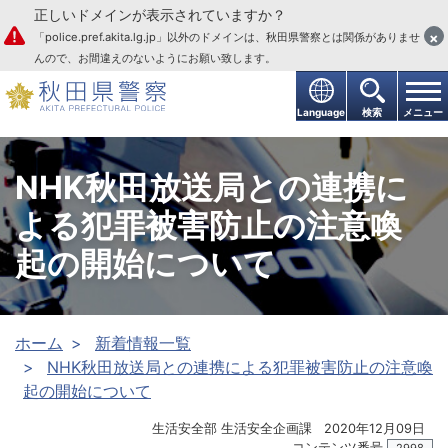
正しいドメインが表示されていますか？
本文へ
×
「police.pref.akita.lg.jp」以外のドメインは、秋田県警察とは関係がありませ
んので、お間違えのないようにお願い致します。
Language
検索
メニュー
NHK秋田放送局との連携に
よる犯罪被害防止の注意喚
起の開始について
ホーム
新着情報一覧
NHK秋田放送局との連携による犯罪被害防止の注意喚
起の開始について
生活安全部 生活安全企画課
2020年12月09日
コンテンツ番号