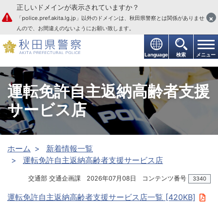
正しいドメインが表示されていますか？
本文へ
×
「police.pref.akita.lg.jp」以外のドメインは、秋田県警察とは関係がありませ
んので、お間違えのないようにお願い致します。
Language
検索
メニュー
運転免許自主返納高齢者支援
サービス店
ホーム
新着情報一覧
運転免許自主返納高齢者支援サービス店
交通部 交通企画課
2026年07月08日
コンテンツ番号
3340
運転免許自主返納高齢者支援サービス店一覧 [420KB]