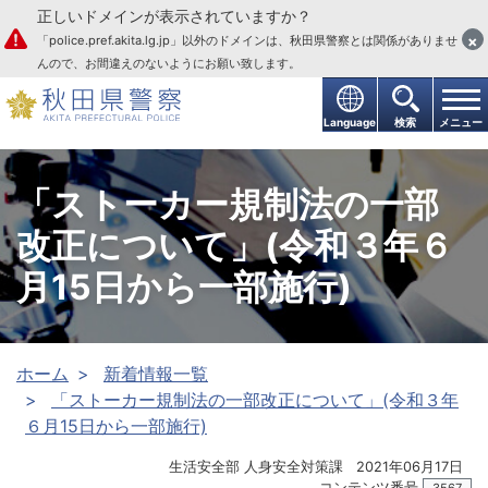
正しいドメインが表示されていますか？
本文へ
×
「police.pref.akita.lg.jp」以外のドメインは、秋田県警察とは関係がありませ
んので、お間違えのないようにお願い致します。
Language
検索
メニュー
「ストーカー規制法の一部
改正について」(令和３年６
月15日から一部施行)
ホーム
新着情報一覧
「ストーカー規制法の一部改正について」(令和３年
６月15日から一部施行)
生活安全部 人身安全対策課
2021年06月17日
コンテンツ番号