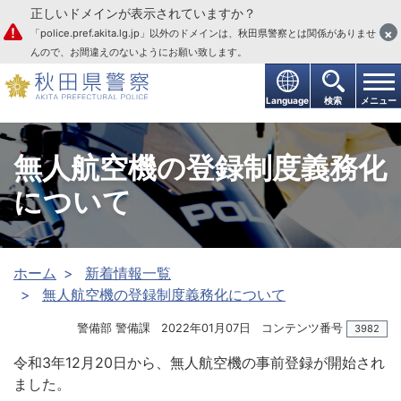
正しいドメインが表示されていますか？
本文へ
×
「police.pref.akita.lg.jp」以外のドメインは、秋田県警察とは関係がありませ
んので、お間違えのないようにお願い致します。
Language
検索
メニュー
無人航空機の登録制度義務化
について
ホーム
新着情報一覧
無人航空機の登録制度義務化について
警備部 警備課
2022年01月07日
コンテンツ番号
3982
令和3年12月20日から、無人航空機の事前登録が開始され
ました。