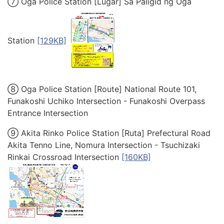
⑦ Oga Police Station [Lugar] Sa Paligid ng Oga
Station
[129KB]
⑧ Oga Police Station [Route] National Route 101,
Funakoshi Uchiko Intersection - Funakoshi Overpass
Entrance Intersection
⑨ Akita Rinko Police Station [Ruta] Prefectural Road
Akita Tenno Line, Nomura Intersection - Tsuchizaki
Rinkai Crossroad Intersection
[160KB]