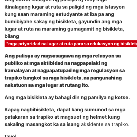
itinalagang lugar at ruta sa paligid ng mga istasyon
kung saan maraming estudyante at iba pa ang
bumibiyahe sakay ng bisikleta, gayundin ang mga
lugar at ruta na maraming gumagamit ng bisikleta,
bilang
"mga priyoridad na lugar at ruta para sa edukasyon ng bisikle
Ang pulisya ay nagsasagawa ng mga relasyon sa
publiko at mga aktibidad na nagpapalaki ng
kamalayan at nagpapatupad ng mga regulasyon sa
trapiko tungkol sa mga bisikleta, na pangunahing
nakatuon sa mga lugar at rutang ito.
Ang mga bisikleta ay bahagi din ng pamilya ng kotse.
Kapag nagbibisikleta,
dapat kang sumunod sa mga
patakaran sa trapiko at magsuot ng helmet kung
sakaling masangkot ka sa isang
aksidente sa trapiko.
tayo!