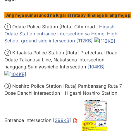
Ang mga sumusunod na lugar at ruta ay itinalaga bilang mga p
① Odate Police Station [Ruta] City road
, Higashi
Odate Station entrance intersection sa Homei High
School ground side intersection [112KB]
② Kitaakita Police Station [Ruta] Prefectural Road
Odate Takanosu Line, Nakatsuna Intersection
hanggang Sumiyoshicho Intersection
[104KB]
③ Noshiro Police Station [Ruta] Pambansang Ruta 7,
Oose Danchi Intersection - Higashi Noshiro Station
Entrance Intersection
[299KB]