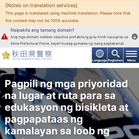
[Notes on translation services]
Upang mag-text
This page is translated using machine translation. Please note that
the content may not be 100% accurate.
Naipakita ang tamang domain?
×
Ang mga domain maliban sa'police.pref.akita.lg.jp'ay hindi nauugnay sa
Akita Prefectural Police, kaya't huwag gumawa ng isang pagkakamali .
Language
Paghahanap
Menu
Pagpili ng mga priyoridad
na lugar at ruta para sa
edukasyon ng bisikleta at
pagpapataas ng
kamalayan sa loob ng