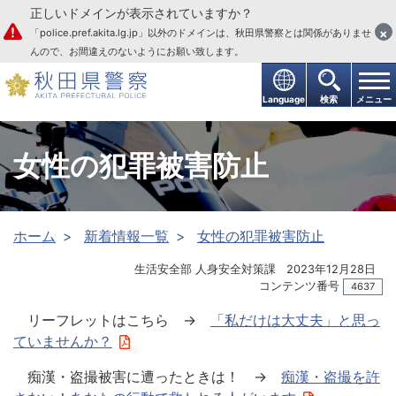
正しいドメインが表示されていますか？
本文へ
×
「police.pref.akita.lg.jp」以外のドメインは、秋田県警察とは関係がありませ
んので、お間違えのないようにお願い致します。
Language
検索
メニュー
女性の犯罪被害防止
ホーム
新着情報一覧
女性の犯罪被害防止
生活安全部 人身安全対策課
2023年12月28日
コンテンツ番号
4637
リーフレットはこちら →
「私だけは大丈夫」と思っ
ていませんか？
痴漢・盗撮被害に遭ったときは！ →
痴漢・盗撮を許