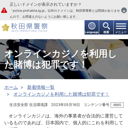
正しいドメインが表示されていますか？
本文へ
×
「police.pref.akita.lg.jp」以外のドメインは、秋田県警察とは関係がありませ
んので、お間違えのないようにお願い致します。
Language
検索
メニュー
オンラインカジノを利用し
た賭博は犯罪です！
ホーム
新着情報一覧
オンラインカジノを利用した賭博は犯罪です！
生活安全部 生活環境課
2023年05月16日
コンテンツ番号
4865
オンラインカジノは、海外の事業者が合法的に運営して
いるものであれば、日本国内で、個人的にこれを利用して