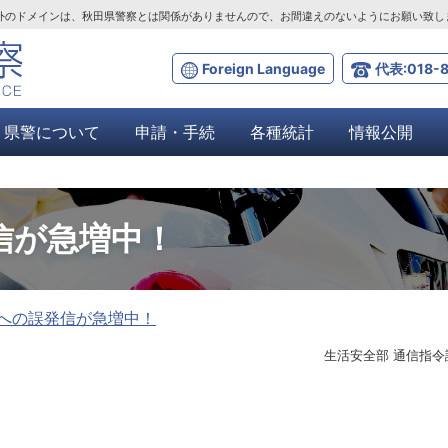
ta.lg.jp」以外のドメインは、秋田県警察とは関係がありませんので、お間違えのないようにお願い致
Foreign Language
代表:018-8
県警について
申請・手続
各種統計
情報公開
信が急増中！
への誤発信が急増中！
生活安全部 通信指令