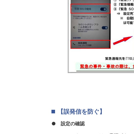
【誤発信を防ぐ】
●
設定の確認