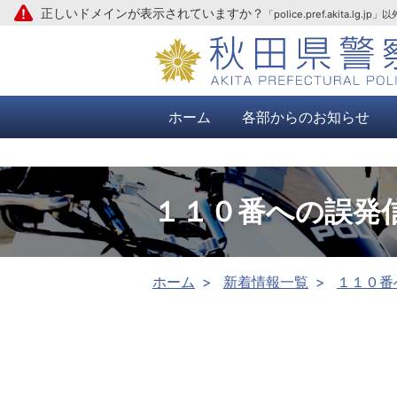
正しいドメインが表示されていますか？
「police.pref.aki
本文へ
ホーム
各部からのお知らせ
１１０番への誤発
ホーム
新着情報一覧
１１０番