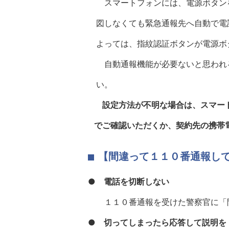
スマートフォンには、電源ボタンを
図しなくても緊急通報先へ自動で電
よっては、指紋認証ボタンが電源ボ
自動通報機能が必要ないと思われる
い。
設定方法が不明な場合は、スマート
でご確認いただくか、契約先の携帯
【間違って１１０番通報し
●
電話を切断しない
１１０番通報を受けた警察官に「間
●
切ってしまったら応答して説明を