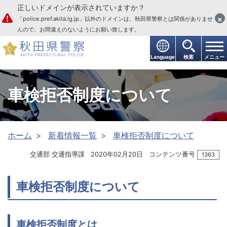
正しいドメインが表示されていますか？
本文へ
×
「police.pref.akita.lg.jp」以外のドメインは、秋田県警察とは関係がありませ
んので、お間違えのないようにお願い致します。
Language
検索
メニュー
車検拒否制度について
ホーム
新着情報一覧
車検拒否制度について
交通部 交通指導課
2020年02月20日
コンテンツ番号
1363
車検拒否制度について
車検拒否制度とは