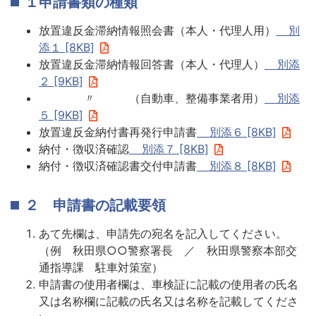
１申請書類の種類
放置違反金滞納情報照会書（本人・代理人用）
別
添１ [8KB]
放置違反金滞納情報回答書（本人・代理人）
別添
２ [9KB]
〃 （自動車、整備事業者用）
別添
５ [9KB]
放置違反金納付書再発行申請書
別添６ [8KB]
納付・徴収済確認
別添７ [8KB]
納付・徴収済確認書交付申請書
別添８ [8KB]
２ 申請書の記載要領
あて先欄は、申請先の宛名を記入してください。
（例 秋田県○○警察署長 ／ 秋田県警察本部交
通指導課 駐車対策室）
申請書の使用者欄は、車検証に記載の使用者の氏名
又は名称欄に記載の氏名又は名称を記載してくださ