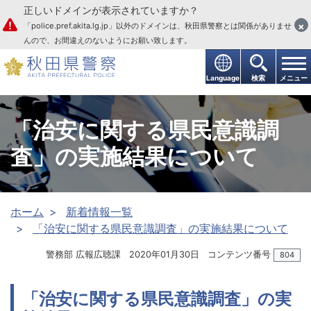
正しいドメインが表示されていますか？
本文へ
×
「police.pref.akita.lg.jp」以外のドメインは、秋田県警察とは関係がありませ
んので、お間違えのないようにお願い致します。
Language
検索
メニュー
「治安に関する県民意識調
査」の実施結果について
ホーム
新着情報一覧
「治安に関する県民意識調査」の実施結果について
警務部 広報広聴課
2020年01月30日
コンテンツ番号
804
「治安に関する県民意識調査」の実