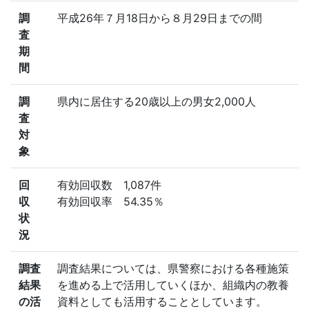
調
平成26年７月18日から８月29日までの間
査
期
間
調
県内に居住する20歳以上の男女2,000人
査
対
象
回
有効回収数 1,087件
収
有効回収率 54.35％
状
況
調査
調査結果については、県警察における各種施策
結果
を進める上で活用していくほか、組織内の教養
の活
資料としても活用することとしています。