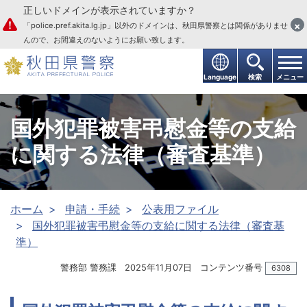
正しいドメインが表示されていますか？
本文へ
×
「police.pref.akita.lg.jp」以外のドメインは、秋田県警察とは関係がありませ
んので、お間違えのないようにお願い致します。
Language
検索
メニュー
国外犯罪被害弔慰金等の支給
に関する法律（審査基準）
ホーム
申請・手続
公表用ファイル
国外犯罪被害弔慰金等の支給に関する法律（審査基
準）
警務部 警務課
2025年11月07日
コンテンツ番号
6308