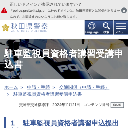
正しいドメインが表示されていますか？
本文へ
×
「police.pref.akita.lg.jp」以外のドメインは、秋田県警察とは関係がありませ
んので、お間違えのないようにお願い致します。
Language
検索
メニュー
駐車監視員資格者講習受講申
込書
ホーム
申請・手続
交通関係（申請・手続）
駐車監視員資格者講習受講申込書
交通部交通指導課
2024年11月21日
コンテンツ番号
5835
１ 駐車監視員資格者講習申込提出