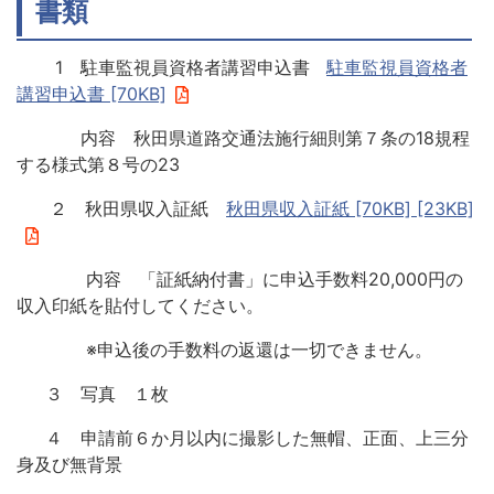
書類
1 駐車監視員資格者講習申込書
駐車監視員資格者
講習申込書 [70KB]
内容 秋田県道路交通法施行細則第７条の18規程
する様式第８号の23
２ 秋田県収入証紙
秋田県収入証紙 [70KB] [23KB]
内容 「証紙納付書」に申込手数料20,000円の
収入印紙を貼付してください。
※申込後の手数料の返還は一切できません。
３ 写真 １枚
４ 申請前６か月以内に撮影した無帽、正面、上三分
身及び無背景