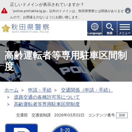
正しいドメインが表示されていますか？
本文へ
×
「police.pref.akita.lg.jp」以外のドメインは、秋田県警察とは関係がありませ
んので、お間違えのないようにお願い致します。
Language
検索
メニュー
高齢運転者等専用駐車区間制
度
ホーム
申請・手続
交通関係（申請・手続）
道路交通の各種許可等について
高齢運転者等専用駐車区間制度
交通部 交通規制課
2026年03月02日
コンテンツ番号
308