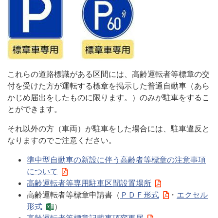
これらの道路標識がある区間には、高齢運転者等標章の交
付を受けた方が運転する標章を掲示した普通自動車（あら
かじめ届出をしたものに限ります。）のみが駐車をするこ
とができます。
それ以外の方（車両）が駐車をした場合には、駐車違反と
なりますのでご注意ください。
準中型自動車の新設に伴う高齢者等標章の注意事項
について
高齢運転者等専用駐車区間設置場所
高齢運転者等標章申請書（
ＰＤＦ形式
・
エクセル
形式
）
高齢運転者等標章記載事項変更届