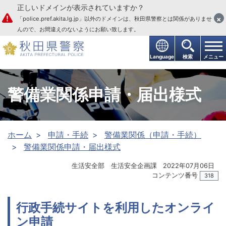
正しいドメインが表示されていますか？
本文へ
×
「police.pref.akita.lg.jp」以外のドメインは、秋田県警察とは関係がありませ
んので、お間違えのないようにお願い致します。
Language
検索
メニュー
警備業関係申請・届出様式
ホーム
申請・手続
警備業関係（申請・手続）
警備業関係申請・届出様式
生活安全部 生活安全企画課
2022年07月06日
コンテンツ番号
318
行政手続サイトを利用したオンライ
ン申請