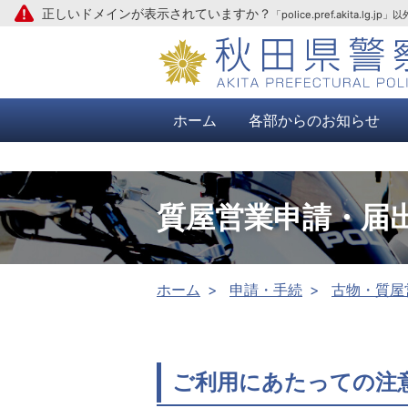
正しいドメインが表示されていますか？
「police.pref.aki
本文へ
ホーム
各部からのお知らせ
質屋営業申請・届
ホーム
申請・手続
古物・質屋
ご利用にあたっての注