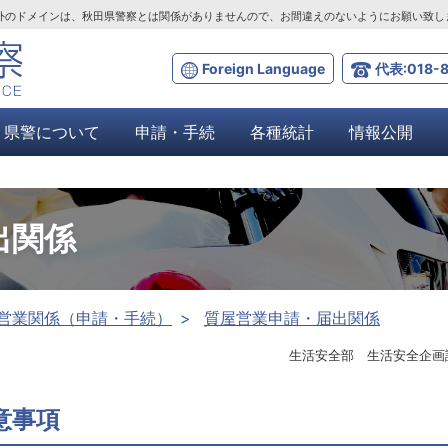
ta.lg.jp」以外のドメインは、秋田県警察とは関係がありませんので、お間違えのないようにお願い致
Foreign Language
代表:018-8
県警について
申請・手続
各種統計
情報公開
出関係
営業関係（申請・手続）
質屋営業申請・届出関係
生活安全部 生活安全企画
意事項