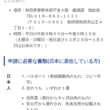
しください。
場所：秋田県警察本部庁舎４階 鑑識課 指紋係
TEL０１８−８６３−１１１１
（〒０１０−０９５１ 秋田県秋田市山王４
丁目１−５）
時間：平日の午前９時００分〜午後５時１５分
（土曜日・日曜日・祝日及び１２月２９日〜１月３
日はお休みです。）
申請に必要な書類(日本に居住している方)
日
パスポート（有効期限内のもの、コピー不
本
可）
人
次のうち、いずれか１通
住民票（発行から６ヶ月以内のもの）
官公庁から発行され、氏名住所が記載され
たもの