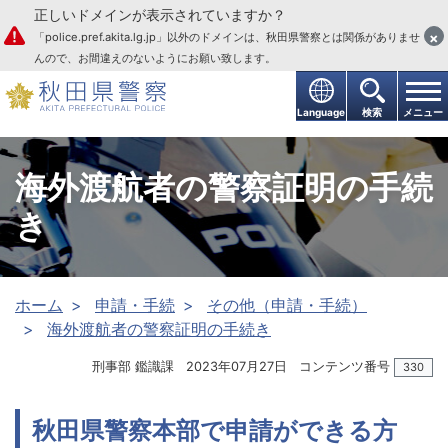
正しいドメインが表示されていますか？
本文へ
×
「police.pref.akita.lg.jp」以外のドメインは、秋田県警察とは関係がありませ
んので、お間違えのないようにお願い致します。
Language
検索
メニュー
海外渡航者の警察証明の手続
き
ホーム
申請・手続
その他（申請・手続）
海外渡航者の警察証明の手続き
刑事部 鑑識課
2023年07月27日
コンテンツ番号
330
秋田県警察本部で申請ができる方