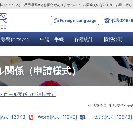
ta.lg.jp」以外のドメインは、秋田県警察とは関係がありませんので、お間違えのないようにお願い致
Foreign Language
代表:018-8
県警について
申請・手続
各種統計
情報公開
ル関係（申請様式）
トロール関係（申請様式）
生活安全部 生活安全企画
形式 [120KB]
、
Word形式 [113KB]
、
一太郎形式 [105KB]