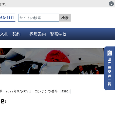
×
します。
63-1111
検索
入札・契約
採用案内・警察学校
課
2022年07月05日
コンテンツ番号
4395
）