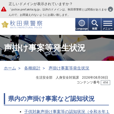
正しいドメインが表示されていますか？
本文へ
×
「police.pref.akita.lg.jp」以外のドメインは、秋田県警察とは関係がありませ
んので、お間違えのないようにお願い致します。
Language
検索
メニュー
声掛け事案等発生状況
ホーム
各種統計
声掛け事案等発生状況
生活安全部 人身安全対策課
2026年08月06日
コンテンツ番号
414
県内の声掛け事案など認知状況
子供対象声掛け事案等の認知状況（令和８年１