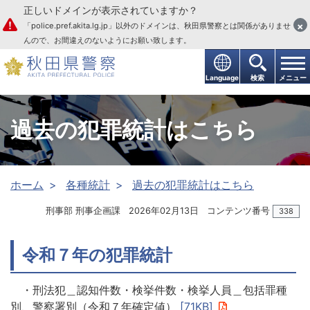
正しいドメインが表示されていますか？
本文へ
×
「police.pref.akita.lg.jp」以外のドメインは、秋田県警察とは関係がありませ
んので、お間違えのないようにお願い致します。
Language
検索
メニュー
過去の犯罪統計はこちら
ホーム
各種統計
過去の犯罪統計はこちら
刑事部 刑事企画課
2026年02月13日
コンテンツ番号
338
令和７年の犯罪統計
・刑法犯＿認知件数・検挙件数・検挙人員＿包括罪種
別、警察署別（令和７年確定値）
[71KB]