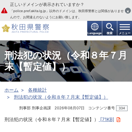
正しいドメインが表示されていますか？
本文へ
×
「police.pref.akita.lg.jp」以外のドメインは、秋田県警察とは関係がありませ
んので、お間違えのないようにお願い致します。
Language
検索
メニュー
刑法犯の状況（令和８年７月
末【暫定値】）
ホーム
各種統計
刑法犯の状況（令和８年７月末【暫定値】）
刑事部 刑事企画課
2026年08月07日
コンテンツ番号
334
刑法犯の状況（令和８年７月末【暫定値】）
[71KB]